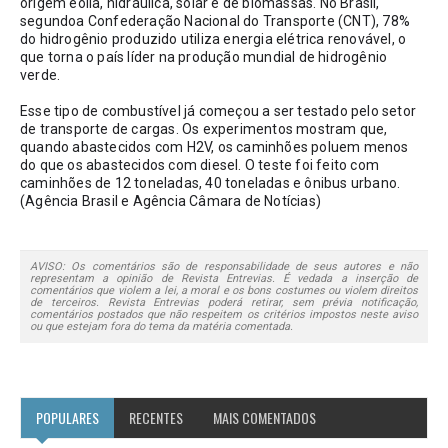
origem eólia, hidráulica, solar e de biomassas. No Brasil, 
segundoa Confederação Nacional do Transporte (CNT), 78% 
do hidrogênio produzido utiliza energia elétrica renovável, o 
que torna o país líder na produção mundial de hidrogênio 
verde.
Esse tipo de combustível já começou a ser testado pelo setor 
de transporte de cargas. Os experimentos mostram que, 
quando abastecidos com H2V, os caminhões poluem menos 
do que os abastecidos com diesel. O teste foi feito com 
caminhões de 12 toneladas, 40 toneladas e ônibus urbano. 
(Agência Brasil e Agência Câmara de Notícias)
AVISO: Os comentários são de responsabilidade de seus autores e não
representam a opinião de Revista Entrevias. É vedada a inserção de
comentários que violem a lei, a moral e os bons costumes ou violem direitos
de terceiros. Revista Entrevias poderá retirar, sem prévia notificação,
comentários postados que não respeitem os critérios impostos neste aviso
ou que estejam fora do tema da matéria comentada.
POPULARES
RECENTES
MAIS COMENTADOS