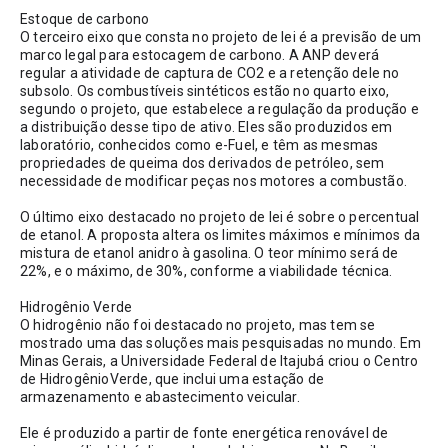
Estoque de carbono
O terceiro eixo que consta no projeto de lei é a previsão de um 
marco legal para estocagem de carbono. A ANP deverá 
regular a atividade de captura de CO2 e a retenção dele no 
subsolo. Os combustíveis sintéticos estão no quarto eixo, 
segundo o projeto, que estabelece a regulação da produção e 
a distribuição desse tipo de ativo. Eles são produzidos em 
laboratório, conhecidos como e-Fuel, e têm as mesmas 
propriedades de queima dos derivados de petróleo, sem 
necessidade de modificar peças nos motores a combustão.
O último eixo destacado no projeto de lei é sobre o percentual 
de etanol. A proposta altera os limites máximos e mínimos da 
mistura de etanol anidro à gasolina. O teor mínimo será de 
22%, e o máximo, de 30%, conforme a viabilidade técnica. 
Hidrogênio Verde 
O hidrogênio não foi destacado no projeto, mas tem se 
mostrado uma das soluções mais pesquisadas no mundo. Em 
Minas Gerais, a Universidade Federal de Itajubá criou o Centro 
de HidrogênioVerde, que inclui uma estação de 
armazenamento e abastecimento veicular. 
Ele é produzido a partir de fonte energética renovável de 