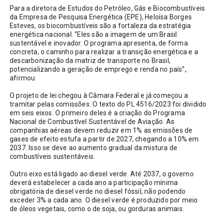
Para a diretora de Estudos do Petróleo, Gás e Biocombustíveis 
da Empresa de Pesquisa Energética (EPE), Heloísa Borges 
Esteves, os biocombustíveis são a fortaleza da estratégia 
energética nacional. “Eles são a imagem de um Brasil 
sustentável e inovador. O programa apresenta, de forma 
concreta, o caminho para realizar a transição energética e a 
descarbonização da matriz de transporte no Brasil, 
potencializando a geração de emprego e renda no país”, 
afirmou. 
O projeto de lei chegou à Câmara Federal e já começou a 
tramitar pelas comissões. O texto do PL 4516/2023 foi dividido 
em seis eixos. O primeiro deles é a criação do Programa 
Nacional de Combustível Sustentável de Aviação. As 
companhias aéreas devem reduzir em 1% as emissões de 
gases de efeito estufa a partir de 2027, chegando a 10% em 
2037. Isso se deve ao aumento gradual da mistura de 
combustíveis sustentáveis.
Outro eixo está ligado ao diesel verde. Até 2037, o governo 
deverá estabelecer a cada ano a participação mínima 
obrigatória de diesel verde no diesel fóssil, não podendo 
exceder 3% a cada ano. O diesel verde é produzido por meio 
de óleos vegetais, como o de soja, ou gorduras animais.