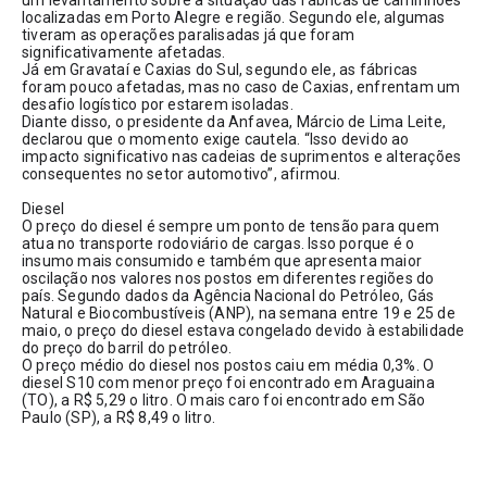
localizadas em Porto Alegre e região. Segundo ele, algumas 
tiveram as operações paralisadas já que foram 
significativamente afetadas.
Já em Gravataí e Caxias do Sul, segundo ele, as fábricas 
foram pouco afetadas, mas no caso de Caxias, enfrentam um 
desafio logístico por estarem isoladas. 
Diante disso, o presidente da Anfavea, Márcio de Lima Leite, 
declarou que o momento exige cautela. “Isso devido ao 
impacto significativo nas cadeias de suprimentos e alterações 
consequentes no setor automotivo”, afirmou.
Diesel
O preço do diesel é sempre um ponto de tensão para quem 
atua no transporte rodoviário de cargas. Isso porque é o 
insumo mais consumido e também que apresenta maior 
oscilação nos valores nos postos em diferentes regiões do 
país. Segundo dados da Agência Nacional do Petróleo, Gás 
Natural e Biocombustíveis (ANP), na semana entre 19 e 25 de 
maio, o preço do diesel estava congelado devido à estabilidade 
do preço do barril do petróleo.
O preço médio do diesel nos postos caiu em média 0,3%. O 
diesel S10 com menor preço foi encontrado em Araguaina 
(TO), a R$ 5,29 o litro. O mais caro foi encontrado em São 
Paulo (SP), a R$ 8,49 o litro.