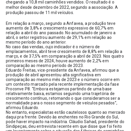
chegando a 10,8 mil caminhões vendidos. O resultado é o 
melhor desde dezembro de 2022, segundo a associação. A 
produção passou de 11 mil veículos.
Em relação a março, segundo a Anfavea, a produção teve 
aumento de 3,8% e crescimento expressivo de 60,7% em 
relação a abril do ano passado. No acumulado de janeiro a 
abril, o setor registrou aumento de 29,1% em relação ao 
mesmo período do ano anterior. 
No caso das vendas, cujo indicador é o número de 
emplacamentos, abril teve crescimento de 8,8% em relação a 
março, e de 37,5% em comparação a abril de 2023. Nos quatro 
primeiros meses de 2024, houve aumento de 2,2% em 
comparação ao mesmo período de 2023.
Eduardo Freitas, vice-presidente da Anfavea, afirmou que a 
produção de abril apresentou alta significativa em 
comparação ao mesmo mês de 2023 e o número ocorre em 
um contexto marcado pela recente implementação da fase 
Proconve P8. “Embora estejamos partindo de uma base 
relativamente baixa, estamos seguindo uma trajetória de 
crescimento contínuo, retomando o que consideramos ser a 
normalidade para o nosso segmento de veículos pesados”, 
afirmou Eduardo.
No entanto, especialistas estão cautelosos quanto ao mercado 
daqui pra frente. Devido às enchentes no Rio Grande do Sul, 
pode haver impacto na indústria. Cláudio Sahad, presidente do 
Sindipeças, deu entrevista recente em que disse que foi feito 
um levantamento sobre a situação das fábricas de caminhões 