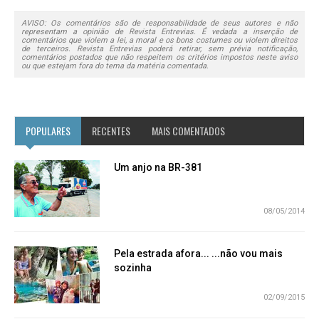
AVISO: Os comentários são de responsabilidade de seus autores e não
representam a opinião de Revista Entrevias. É vedada a inserção de
comentários que violem a lei, a moral e os bons costumes ou violem direitos
de terceiros. Revista Entrevias poderá retirar, sem prévia notificação,
comentários postados que não respeitem os critérios impostos neste aviso
ou que estejam fora do tema da matéria comentada.
POPULARES
RECENTES
MAIS COMENTADOS
Um anjo na BR-381
08/05/2014
Pela estrada afora... ...não vou mais
sozinha
02/09/2015