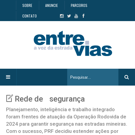
SOBRE
ANUNCIE
PARCEIROS
CONTATO
Rede de segurança
Planejamento, inteligência e trabalho integrado
foram frentes de atuação da Operação Rodovida de
2024 para garantir segurança nas estradas mineiras.
Com o sucesso, PRF decidiu estender ações por