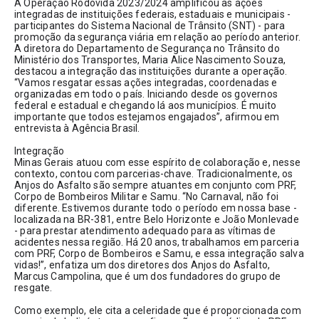
A Operação Rodovida 2023/2024 amplificou as ações 
integradas de instituições federais, estaduais e municipais - 
participantes do Sistema Nacional de Trânsito (SNT) - para 
promoção da segurança viária em relação ao período anterior. 
A diretora do Departamento de Segurança no Trânsito do 
Ministério dos Transportes, Maria Alice Nascimento Souza, 
destacou a integração das instituições durante a operação. 
“Vamos resgatar essas ações integradas, coordenadas e 
organizadas em todo o país. Iniciando desde os governos 
federal e estadual e chegando lá aos municípios. É muito 
importante que todos estejamos engajados”, afirmou em 
entrevista à Agência Brasil. 
Integração
Minas Gerais atuou com esse espírito de colaboração e, nesse 
contexto, contou com parcerias-chave. Tradicionalmente, os 
Anjos do Asfalto são sempre atuantes em conjunto com PRF, 
Corpo de Bombeiros Militar e Samu. “No Carnaval, não foi 
diferente. Estivemos durante todo o período em nossa base - 
localizada na BR-381, entre Belo Horizonte e João Monlevade 
- para prestar atendimento adequado para as vítimas de 
acidentes nessa região. Há 20 anos, trabalhamos em parceria 
com PRF, Corpo de Bombeiros e Samu, e essa integração salva 
vidas!”, enfatiza um dos diretores dos Anjos do Asfalto, 
Marcus Campolina, que é um dos fundadores do grupo de 
resgate.
Como exemplo, ele cita a celeridade que é proporcionada com 