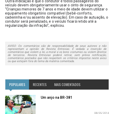
Outra indicação é que o condutor e todos passageiros do 
veículo devem obrigatoriamente usar o cinto de segurança. 
“Crianças menores de 7 anos e meio de idade devem utilizar o 
equipamento obrigatório compatível (bebê-conforto, 
cadeirinha e/ou assento de elevação). Em caso de autuação, o 
condutor será penalizado, e o veículo ficará retido até a 
regularização da infração”, explicou.
AVISO: Os comentários são de responsabilidade de seus autores e não
representam a opinião de Revista Entrevias. É vedada a inserção de
comentários que violem a lei, a moral e os bons costumes ou violem direitos
de terceiros. Revista Entrevias poderá retirar, sem prévia notificação,
comentários postados que não respeitem os critérios impostos neste aviso
ou que estejam fora do tema da matéria comentada.
POPULARES
RECENTES
MAIS COMENTADOS
Um anjo na BR-381
08/05/2014