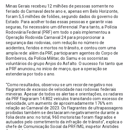
Minas Gerais recebeu 12 milhões de pessoas somente no 
feriado do Carnaval deste ano e, apenas em Belo Horizonte, 
foram 5,5 milhões de foliões, segundo dados do governo do 
Estado. Para acolher todas essas pessoas e garantir vias 
seguras, foi necessário um diferencial. Para tanto, a Polícia 
Rodoviária Federal (PRF) em todo o país implementou a 
Operação Rodovida Carnaval 24 para proporcionar a 
segurança das rodovias, com redução no número de 
acidentes, feridos e mortos no trânsito, e contou com uma 
ampla rede: além da PRF, participaram agentes do Corpo de 
Bombeiros, da Polícia Militar, do Samu e os socorristas 
voluntários do grupo Anjos do Asfalto. O sucesso foi tanto que 
a PRF anunciou, no início de março, que a operação se 
estenderia por todo o ano.
“Como resultados, observou-se um recorde negativo nos 
flagrantes de excesso de velocidade nas rodovias federais 
mineiras. Apesar de todos os alertas e orientações, os radares 
da PRF flagraram 14.802 veículos transitando com excesso de 
velocidade, um aumento de aproximadamente 176% em 
relação ao Carnaval de 2023. Os flagrantes de ultrapassagens 
proibidas também se destacaram negativamente durante a 
folia deste ano: no total, 960 motoristas foram flagrados e 
autuados pelo cometimento da infração de trânsito”, explica o 
chefe de Comunicação Social da PRF/MG, inspetor Aristides 