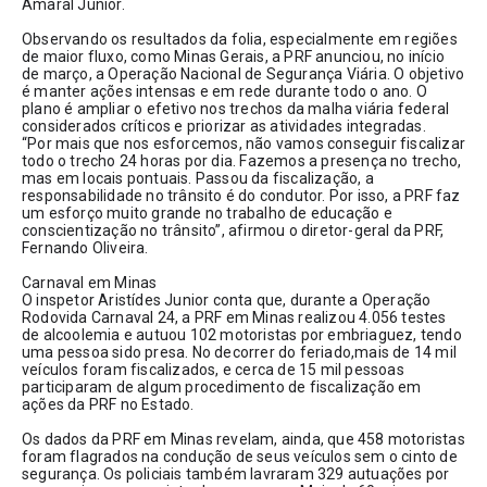
Amaral Junior. 
Observando os resultados da folia, especialmente em regiões 
de maior fluxo, como Minas Gerais, a PRF anunciou, no início 
de março, a Operação Nacional de Segurança Viária. O objetivo 
é manter ações intensas e em rede durante todo o ano. O 
plano é ampliar o efetivo nos trechos da malha viária federal 
considerados críticos e priorizar as atividades integradas.
“Por mais que nos esforcemos, não vamos conseguir fiscalizar 
todo o trecho 24 horas por dia. Fazemos a presença no trecho, 
mas em locais pontuais. Passou da fiscalização, a 
responsabilidade no trânsito é do condutor. Por isso, a PRF faz 
um esforço muito grande no trabalho de educação e 
conscientização no trânsito”, afirmou o diretor-geral da PRF, 
Fernando Oliveira. 
Carnaval em Minas
O inspetor Aristídes Junior conta que, durante a Operação 
Rodovida Carnaval 24, a PRF em Minas realizou 4.056 testes 
de alcoolemia e autuou 102 motoristas por embriaguez, tendo 
uma pessoa sido presa. No decorrer do feriado,mais de 14 mil 
veículos foram fiscalizados, e cerca de 15 mil pessoas 
participaram de algum procedimento de fiscalização em 
ações da PRF no Estado.
Os dados da PRF em Minas revelam, ainda, que 458 motoristas 
foram flagrados na condução de seus veículos sem o cinto de 
segurança. Os policiais também lavraram 329 autuações por 