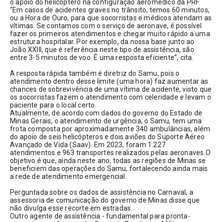
o apoio do helicóptero na configuração aeromédico da PRF. 
“Em casos de acidentes graves no trânsito, temos 60 minutos, 
ou a Hora de Ouro, para que socorristas e médicos atendam as 
vítimas. Se contamos com o serviço de aeronave, é possível 
fazer os primeiros atendimentos e chegar muito rápido a uma 
estrutura hospitalar. Por exemplo, da nossa base junto ao 
João XXIII, que é referência neste tipo de assistência, são 
entre 3-5 minutos de voo. É uma resposta eficiente”, cita.
A resposta rápida também é diretriz do Samu, pois o 
atendimento dentro desse limite (uma hora) faz aumentar as 
chances de sobrevivência de uma vítima de acidente, visto que 
os socorristas fazem o atendimento com celeridade e levam o 
paciente para o local certo.
Atualmente, de acordo com dados do governo do Estado de 
Minas Gerais, o atendimento de urgência, o Samu, tem uma 
frota composta por aproximadamente 340 ambulâncias, além 
do apoio de seis helicópteros e dois aviões do Suporte Aéreo 
Avançado de Vida (Saav). Em 2023, foram 1.227 
atendimentos e 963 transportes realizados pelas aeronaves.O 
objetivo é que, ainda neste ano, todas as regiões de Minas se 
beneficiem das operações do Samu, fortalecendo ainda mais 
a rede de atendimento emergencial.
Perguntada sobre os dados de assistência no Carnaval, a 
assessoria de comunicação do governo de Minas disse que 
não divulga esse recorte em estradas.
Outro agente de assistência - fundamental para pronta-