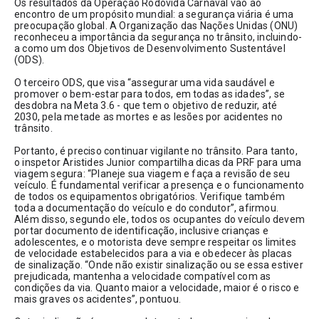
Os resultados da Operação Rodovida Carnaval vão ao 
encontro de um propósito mundial: a segurança viária é uma 
preocupação global. A Organização das Nações Unidas (ONU) 
reconheceu a importância da segurança no trânsito, incluindo-
a como um dos Objetivos de Desenvolvimento Sustentável 
(ODS).
O terceiro ODS, que visa “assegurar uma vida saudável e 
promover o bem-estar para todos, em todas as idades”, se 
desdobra na Meta 3.6 - que tem o objetivo de reduzir, até 
2030, pela metade as mortes e as lesões por acidentes no 
trânsito.
Portanto, é preciso continuar vigilante no trânsito. Para tanto, 
o inspetor Aristides Junior compartilha dicas da PRF para uma 
viagem segura: “Planeje sua viagem e faça a revisão de seu 
veículo. É fundamental verificar a presença e o funcionamento 
de todos os equipamentos obrigatórios. Verifique também 
toda a documentação do veículo e do condutor”, afirmou. 
Além disso, segundo ele, todos os ocupantes do veículo devem 
portar documento de identificação, inclusive crianças e 
adolescentes, e o motorista deve sempre respeitar os limites 
de velocidade estabelecidos para a via e obedecer às placas 
de sinalização. “Onde não existir sinalização ou se essa estiver 
prejudicada, mantenha a velocidade compatível com as 
condições da via. Quanto maior a velocidade, maior é o risco e 
mais graves os acidentes”, pontuou.