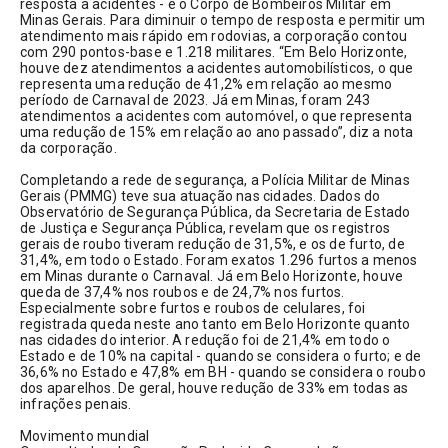
resposta a acidentes - é o Corpo de Bombeiros Militar em 
Minas Gerais. Para diminuir o tempo de resposta e permitir um 
atendimento mais rápido em rodovias, a corporação contou 
com 290 pontos-base e 1.218 militares. “Em Belo Horizonte, 
houve dez atendimentos a acidentes automobilísticos, o que 
representa uma redução de 41,2% em relação ao mesmo 
período de Carnaval de 2023. Já em Minas, foram 243 
atendimentos a acidentes com automóvel, o que representa 
uma redução de 15% em relação ao ano passado”, diz a nota 
da corporação.
Completando a rede de segurança, a Polícia Militar de Minas 
Gerais (PMMG) teve sua atuação nas cidades. Dados do 
Observatório de Segurança Pública, da Secretaria de Estado 
de Justiça e Segurança Pública, revelam que os registros 
gerais de roubo tiveram redução de 31,5%, e os de furto, de 
31,4%, em todo o Estado. Foram exatos 1.296 furtos a menos 
em Minas durante o Carnaval. Já em Belo Horizonte, houve 
queda de 37,4% nos roubos e de 24,7% nos furtos. 
Especialmente sobre furtos e roubos de celulares, foi 
registrada queda neste ano tanto em Belo Horizonte quanto 
nas cidades do interior. A redução foi de 21,4% em todo o 
Estado e de 10% na capital - quando se considera o furto; e de 
36,6% no Estado e 47,8% em BH - quando se considera o roubo 
dos aparelhos. De geral, houve redução de 33% em todas as 
infrações penais.
Movimento mundial