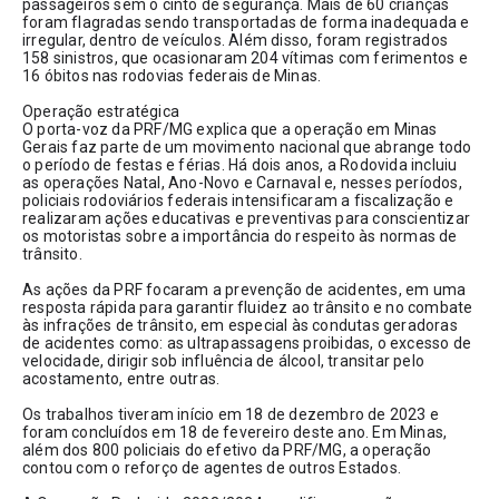
passageiros sem o cinto de segurança. Mais de 60 crianças 
foram flagradas sendo transportadas de forma inadequada e 
irregular, dentro de veículos. Além disso, foram registrados 
158 sinistros, que ocasionaram 204 vítimas com ferimentos e 
16 óbitos nas rodovias federais de Minas.
Operação estratégica
O porta-voz da PRF/MG explica que a operação em Minas 
Gerais faz parte de um movimento nacional que abrange todo 
o período de festas e férias. Há dois anos, a Rodovida incluiu 
as operações Natal, Ano-Novo e Carnaval e, nesses períodos, 
policiais rodoviários federais intensificaram a fiscalização e 
realizaram ações educativas e preventivas para conscientizar 
os motoristas sobre a importância do respeito às normas de 
trânsito. 
As ações da PRF focaram a prevenção de acidentes, em uma 
resposta rápida para garantir fluidez ao trânsito e no combate 
às infrações de trânsito, em especial às condutas geradoras 
de acidentes como: as ultrapassagens proibidas, o excesso de 
velocidade, dirigir sob influência de álcool, transitar pelo 
acostamento, entre outras.
Os trabalhos tiveram início em 18 de dezembro de 2023 e 
foram concluídos em 18 de fevereiro deste ano. Em Minas, 
além dos 800 policiais do efetivo da PRF/MG, a operação 
contou com o reforço de agentes de outros Estados. 