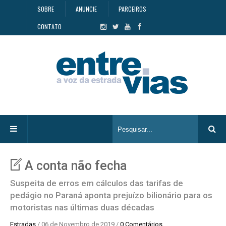
SOBRE
ANUNCIE
PARCEIROS
CONTATO
A conta não fecha
Suspeita de erros em cálculos das tarifas de
pedágio no Paraná aponta prejuízo bilionário para os
motoristas nas últimas duas décadas
Estradas
/ 06 de Novembro de 2019 /
0 Comentários