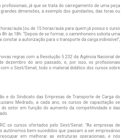
s profissionais, já que se trata do carregamento de uma peça
 grandes dimensões, a exemplo dos guindastes, das toras ou
 horas/aula (ou de 15 horas/aula para quem já possui o curso
s 8h às 18h. “Depois de se formar, o caminhoneiro solicita uma
i constar a autorização para o transporte da carga indivisível”,
 novas regras com a Resolução 5.232 da Agência Nacional de
de dezembro do ano passado, e, por isso, os profissionais
com o Sest/Senat, todo o material didático dos cursos sobre
ção e do Sindicato das Empresas de Transporte de Carga do
uciano Medrado, a cada ano, os cursos de capacitação se
is do setor em função do aumento da competitividade e das
ado.
C os cursos ofertados pelo Sest/Senat. “As empresas de
iros autônomos bem-sucedidos que passam a ser empresários
reocupar em melhorar as estruturas operacionais, e nós