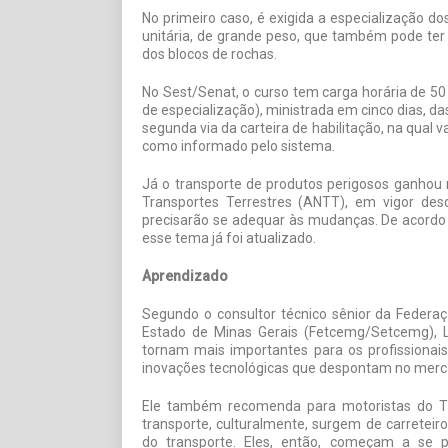
No primeiro caso, é exigida a especialização do
unitária, de grande peso, que também pode ter
dos blocos de rochas.
No Sest/Senat, o curso tem carga horária de 50
de especialização), ministrada em cinco dias, da
segunda via da carteira de habilitação, na qual va
como informado pelo sistema.
Já o transporte de produtos perigosos ganhou
Transportes Terrestres (ANTT), em vigor des
precisarão se adequar às mudanças. De acordo 
esse tema já foi atualizado.
Aprendizado
Segundo o consultor técnico sênior da Federa
Estado de Minas Gerais (Fetcemg/Setcemg), L
tornam mais importantes para os profissiona
inovações tecnológicas que despontam no merc
Ele também recomenda para motoristas do TR
transporte, culturalmente, surgem de carrete
do transporte. Eles, então, começam a se p