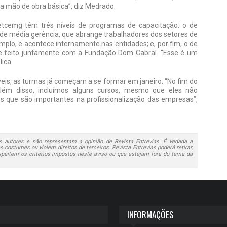
a mão de obra básica”, diz Medrado.
tcemg têm três níveis de programas de capacitação: o de
 de média gerência, que abrange trabalhadores dos setores de
emplo, e acontece internamente nas entidades; e, por fim, o de
C e feito juntamente com a Fundação Dom Cabral. “Esse é um
ica.
eis, as turmas já começam a se formar em janeiro. “No fim do
ém disso, incluímos alguns cursos, mesmo que eles não
 que são importantes na profissionalização das empresas”,
 autores e não representam a opinião de Revista Entrevias. É vedada a
 costumes ou violem direitos de terceiros. Revista Entrevias poderá retirar,
speitem os critérios impostos neste aviso ou que estejam fora do tema da
INFORMAÇÕES