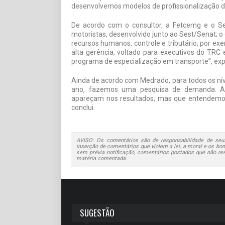
desenvolvemos modelos de profissionalização d
De acordo com o consultor, a Fetcemg e o Se
motoristas, desenvolvido junto ao Sest/Senat; o
recursos humanos, controle e tributário, por ex
alta gerência, voltado para executivos do TR
programa de especialização em transporte”, expl
Ainda de acordo com Medrado, para todos os nív
ano, fazemos uma pesquisa de demanda. Al
apareçam nos resultados, mas que entendemos
conclui.
AVISO: Os comentários são de responsabilidade de seus
inserção de comentários que violem a lei, a moral e os bons
sem prévia notificação, comentários postados que não re
matéria comentada.
SUGESTÃO