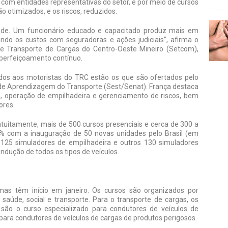
o com entidades representativas do setor, é por meio de cursos
o otimizados, e os riscos, reduzidos.
idade. Um funcionário educado e capacitado produz mais em
do os custos com seguradoras e ações judiciais”, afirma o
de Transporte de Cargas do Centro-Oeste Mineiro (Setcom),
aperfeiçoamento contínuo.
dos aos motoristas do TRC estão os que são ofertados pelo
l de Aprendizagem do Transporte (Sest/Senat). França destaca
a, operação de empilhadeira e gerenciamento de riscos, bem
ores.
atuitamente, mais de 500 cursos presenciais e cerca de 300 a
% com a inauguração de 50 novas unidades pelo Brasil (em
o 125 simuladores de empilhadeira e outros 130 simuladores
dução de todos os tipos de veículos.
rmas têm início em janeiro. Os cursos são organizados por
saúde, social e transporte. Para o transporte de cargas, os
 são o curso especializado para condutores de veículos de
o para condutores de veículos de cargas de produtos perigosos.