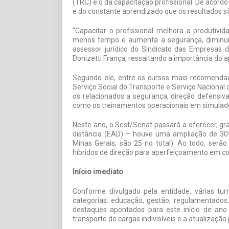
(TRC) é o da capacitação profissional. De acord
e do constante aprendizado que os resultados sã
“Capacitar o profissional melhora a produtiv
menos tempo e aumenta a segurança, diminuin
assessor jurídico do Sindicato das Empresas 
Donizetti França, ressaltando a importância do 
Segundo ele, entre os cursos mais recomenda
Serviço Social do Transporte e Serviço Naciona
os relacionados a segurança, direção defensiv
como os treinamentos operacionais em simulad
Neste ano, o Sest/Senat passará a oferecer, gr
distância (EAD) – houve uma ampliação de 30
Minas Gerais, são 25 no total). Ao todo, serã
híbridos de direção para aperfeiçoamento em con
Início imediato
Conforme divulgado pela entidade, várias tu
categorias: educação, gestão, regulamentados, 
destaques apontados para este início de ano
transporte de cargas indivisíveis e a atualizaçã