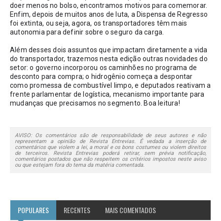
doer menos no bolso, encontramos motivos para comemorar. 
Enfim, depois de muitos anos de luta, a Dispensa de Regresso 
foi extinta, ou seja, agora, os transportadores têm mais 
autonomia para definir sobre o seguro da carga.
Além desses dois assuntos que impactam diretamente a vida 
do transportador, trazemos nesta edição outras novidades do 
setor: o governo incorporou os caminhões no programa de 
desconto para compra; o hidrogênio começa a despontar 
como promessa de combustível limpo, e deputados reativam a 
frente parlamentar de logística, mecanismo importante para 
mudanças que precisamos no segmento. Boa leitura! 
AVISO: Os comentários são de responsabilidade de seus autores e não
representam a opinião de Revista Entrevias. É vedada a inserção de
comentários que violem a lei, a moral e os bons costumes ou violem direitos
de terceiros. Revista Entrevias poderá retirar, sem prévia notificação,
comentários postados que não respeitem os critérios impostos neste aviso
ou que estejam fora do tema da matéria comentada.
POPULARES
RECENTES
MAIS COMENTADOS