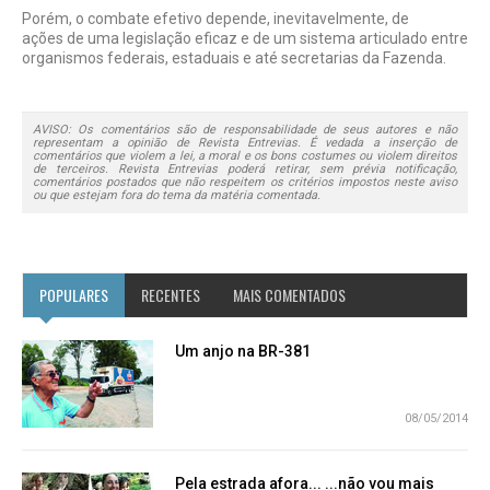
Porém, o combate efetivo depende, inevitavelmente, de
ações de uma legislação eficaz e de um sistema articulado entre
organismos federais, estaduais e até secretarias da Fazenda.
AVISO: Os comentários são de responsabilidade de seus autores e não
representam a opinião de Revista Entrevias. É vedada a inserção de
comentários que violem a lei, a moral e os bons costumes ou violem direitos
de terceiros. Revista Entrevias poderá retirar, sem prévia notificação,
comentários postados que não respeitem os critérios impostos neste aviso
ou que estejam fora do tema da matéria comentada.
POPULARES
RECENTES
MAIS COMENTADOS
Um anjo na BR-381
08/05/2014
Pela estrada afora... ...não vou mais