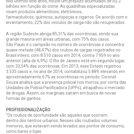
Nos últimos dois anos, houve um prejuízo acumulado de R$ 2
bilhões em função do crime. As quadrilhas especializadas
visam produtos alimentícios, eletrônicos,
farmacêuticos, químicos, autopeças e cigarros. De acordo com o
levantamento, 22% dos veículos de carga não são recuperados.
A região Sudeste abriga 85,31% das ocorrências, sendo sua
grande maioria em áreas urbanas, com 75% dos casos.
São Paulo é o campeão no número de ocorrências e concentra
quase metade (48,47%) dos roubos de cargas registrados no
Brasil inteiro, com 8.510 casos em 2014, contra 7.959 no ano
anterior (alta de 6,9%). O Rio de Janeiro está em segundo lugar,
com 33,54% das ocorrências. Em 2013, esse Estado registrou
3.535 casos e, no ano de 2014, contabilizou 5.889, elevando em
aproximadamente 67% as ocorrências no período. Coronel
Souza analisa que a presença policial nos morros, por conta das
Unidades de Polícia Pacificadora (UPPs), atrapalhou o mercado
de drogas. Assim, os marginais saíram em busca de novas
formas de ganhos.
PROFISSIONALIZAÇÃO
“Os roubos de oportunidade são aqueles que ocorrem
dentro dos centros urbanos. Nesses são roubados volumes
menores, que estavam sendo levados aos pontos de consumo,
como bares e lojas.