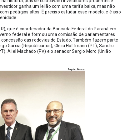
 na história, pois se colocavam investidores prudentes e 
vestidor ganha um leilão com uma tarifa baixa, mas não 
om pedágios altos. É preciso estudar esse modelo, e é isso 
lenidade.
R), que é coordenador da Bancada Federal do Paraná em 
 governo federal e formou uma comissão de parlamentares 
 concessão das rodovias do Estado. Também fazem parte 
ego Garcia (Republicanos), Gleisi Hoffmann (PT), Sandro 
T), Aliel Machado (PV) e o senador Sergio Moro (União 