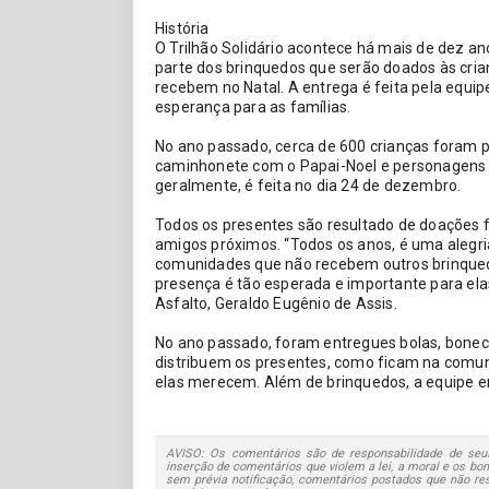
História
O Trilhão Solidário acontece há mais de dez ano
parte dos brinquedos que serão doados às crian
recebem no Natal. A entrega é feita pela equipe
esperança para as famílias.
No ano passado, cerca de 600 crianças foram 
caminhonete com o Papai-Noel e personagens in
geralmente, é feita no dia 24 de dezembro.
Todos os presentes são resultado de doações fei
amigos próximos. “Todos os anos, é uma alegri
comunidades que não recebem outros brinquedo
presença é tão esperada e importante para elas”
Asfalto, Geraldo Eugênio de Assis.
No ano passado, foram entregues bolas, boneca
distribuem os presentes, como ficam na comuni
elas merecem. Além de brinquedos, a equipe e
AVISO: Os comentários são de responsabilidade de seus
inserção de comentários que violem a lei, a moral e os bons
sem prévia notificação, comentários postados que não re