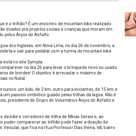
que é o trilhão? É um encontro de mountain bike realizado 
ão doados pra projetos sociais e crianças que moram em 
do pelos Anjos do Asfalto.
agoa dos Ingleses, em Nova Lima, no dia 26 de novembro, a 
icicleta e sair para pedalar com a turma do mountain bike. 
Para participar, é preciso se inscrever no link que está no site Sympla: 
 comparecer no dia 26 para levar o brinquedo novo ou usado 
eios de brindes! O objetivo é arrecadar o máximo de 
ais no Natal.
cursos: um kids, de 2 km; outro para iniciantes, de 15 km; e 
um passeio simbólico guiado pelas trilhas da lagoa. Não é 
is, presidente do Grupo de Voluntários Anjos do Asfalto e 
 da bike e corredores de trilha de Minas Gerais e, ao 
 puder comparecer ao trilhão pode fazer a doação de 
Veicular, que fica na rfua Professor Dias Vieira, 68, bairro 