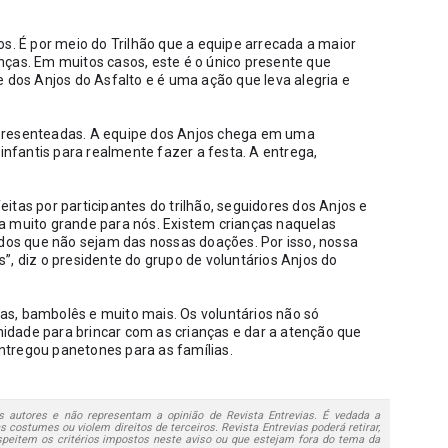
s. É por meio do Trilhão que a equipe arrecada a maior 
ças. Em muitos casos, este é o único presente que 
 dos Anjos do Asfalto e é uma ação que leva alegria e 
presenteadas. A equipe dos Anjos chega em uma 
fantis para realmente fazer a festa. A entrega, 
tas por participantes do trilhão, seguidores dos Anjos e 
a muito grande para nós. Existem crianças naquelas 
s que não sejam das nossas doações. Por isso, nossa 
, diz o presidente do grupo de voluntários Anjos do 
s, bambolês e muito mais. Os voluntários não só 
dade para brincar com as crianças e dar a atenção que 
ntregou panetones para as famílias.
 autores e não representam a opinião de Revista Entrevias. É vedada a
 costumes ou violem direitos de terceiros. Revista Entrevias poderá retirar,
speitem os critérios impostos neste aviso ou que estejam fora do tema da