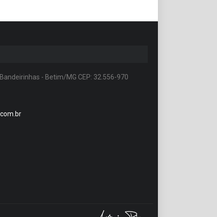
 Bandeirinhas - Betim/MG CEP: 32.556-970
.com.br