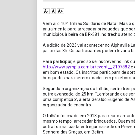
A-
A
A+
Vem aí o 10º Trilhão Solidário de Natal! Mas o 
anualmente para arrecadar brinquedos que ser
municípios à beira da BR-381, no trecho atendi
A edição de 2023 vai acontecer no Alphaville L
partir das 8h. Os participantes podem levar a b
http://www.sympla.com.br/event__2197882
 e
em bom estado. Os inscritos participam de sort
brinquedos para serem doados em projetos soci
Segundo a organização do trilhão, serão três per
outro avançado, de 25 km. “Lembrando que será 
uma competição”, alerta Geraldo Eugênio de Ass
organizador do encontro.
O trilhão foi criado em 2013 para reunir amantes
mesmo tempo, arrecadar brinquedos. Quem não
outra forma: basta entregar na sede da Prevenir 
Senhora das Graças, em Betim.