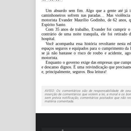
Um absurdo sem fim. Algo que a gente até já im
caminhoneiros sofrem nas paradas… Mas violência 
motorista Evander Maurílio Godinho, de 62 anos,
Espírito Santo.
Com 35 anos de trabalho, Evander foi cumprir o 
contrário de uma noite tranquila, ele foi retirado
hospital.
Você acompanha essa história revoltante nesta 
espaços seguros e equipados para o cumprimento da 
se já não bastasse o risco de roubo e acidente, ag
motorista.
Enquanto o governo exige das empresas que cumpram
e descanso dignos. É uma reivindicação que precisamos
e, principalmente, seguros. Boa leitura!
AVISO: Os comentários são de responsabilidade de seus
inserção de comentários que violem a lei, a moral e os bons
sem prévia notificação, comentários postados que não re
matéria comentada.