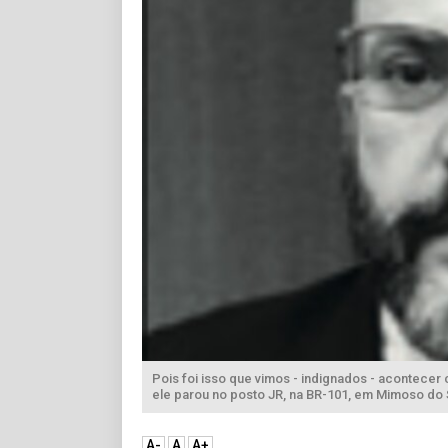
Pois foi isso que vimos - indignados - acontecer
ele parou no posto JR, na BR-101, em Mimoso do Su
A-
A
A+