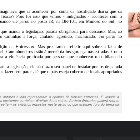
aginava que ia acontecer por conta da hostilidade diária que os
física?? Pois foi isso que vimos - indignados - acontecer com o
 quando ele parou no posto JR, na BR-101, em Mimoso do Sul, no
que manda a legislação: parada obrigatória para descanso. Mas, ao
 do caminhão à força, chutado, agredido, machucado. Foi parar no
Entrevias
edição da
. Mas precisamos refletir aqui sobre a falta de
lei. Caminhoneiros estão à mercê da insegurança nas estradas. Como
ora a violência praticada por pessoas que conhecem o cotidiano do
 a legislação, ele não faz o seu papel de instalar pontos de parada
 fazer sem parar até que o país esteja coberto de locais apropriados
 autores e não representam a opinião de Revista Entrevias. É vedada a
 costumes ou violem direitos de terceiros. Revista Entrevias poderá retirar,
speitem os critérios impostos neste aviso ou que estejam fora do tema da