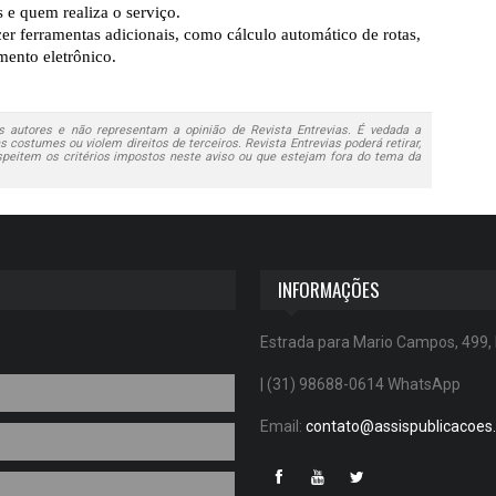
s e quem realiza o serviço.
er ferramentas adicionais, como cálculo automático de rotas,
amento eletrônico.
 autores e não representam a opinião de Revista Entrevias. É vedada a
 costumes ou violem direitos de terceiros. Revista Entrevias poderá retirar,
speitem os critérios impostos neste aviso ou que estejam fora do tema da
INFORMAÇÕES
Estrada para Mario Campos, 499,
| (31) 98688-0614 WhatsApp
Email:
contato@assispublicacoes