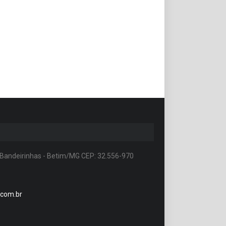
 Bandeirinhas - Betim/MG CEP: 32.556-970
.com.br