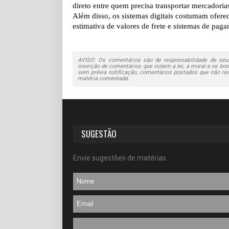
direto entre quem precisa transportar mercadoria
Além disso, os sistemas digitais costumam oferec
estimativa de valores de frete e sistemas de pag
AVISO: Os comentários são de responsabilidade de seus
inserção de comentários que violem a lei, a moral e os bons
sem prévia notificação, comentários postados que não re
matéria comentada.
SUGESTÃO
Envie sugestões de matérias.