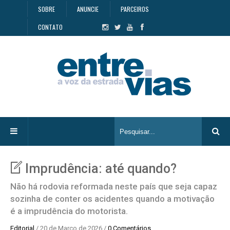
SOBRE
ANUNCIE
PARCEIROS
CONTATO
Imprudência: até quando?
Não há rodovia reformada neste país que seja capaz
sozinha de conter os acidentes quando a motivação
é a imprudência do motorista.
Editorial
/ 20 de Março de 2026 /
0 Comentários