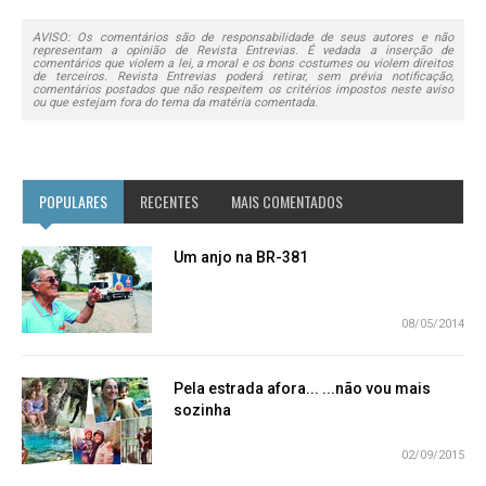
AVISO: Os comentários são de responsabilidade de seus autores e não
representam a opinião de Revista Entrevias. É vedada a inserção de
comentários que violem a lei, a moral e os bons costumes ou violem direitos
de terceiros. Revista Entrevias poderá retirar, sem prévia notificação,
comentários postados que não respeitem os critérios impostos neste aviso
ou que estejam fora do tema da matéria comentada.
POPULARES
RECENTES
MAIS COMENTADOS
Um anjo na BR-381
08/05/2014
Pela estrada afora... ...não vou mais
sozinha
02/09/2015