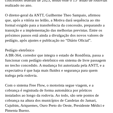
concessões federais de 2025, sendo esse o 13º leilão de rodovias
realizado no ano.
O diretor-geral da ANTT, Guilherme Theo Sampaio, afirmou
que, após a vitória no leilão, a Motiva dará sequência ao rito
formal exigido para a transferência da concessão, preparando a
transição e a implementação das melhorias previstas. Entre os
próximos passos está ainda a divulgação dos novos valores de
pedágio, após ajustes e publicação no “Diário Oficial”.
Pedágio eletrônico
A BR-364, corredor que integra o estado de Rondônia, passa a
funcionar com pedágio eletrônico em sistema de livre passagem
no trecho concedido. A mudança foi autorizada pela ANTT, e a
expectativa é que haja mais fluidez e segurança para quem
trafega pela rodovia.
Com o sistema Free Flow, o motorista segue viagem, e a
cobrança é registrada de forma automática por pórticos
instalados ao longo da rodovia. Ao todo, são sete pontos de
cobrança na altura dos municípios de Candeias do Jamari,
Cujubim, Ariquemes, Ouro Preto do Oeste, Presidente Médici e
Pimenta Bueno.