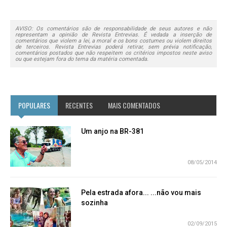
AVISO: Os comentários são de responsabilidade de seus autores e não
representam a opinião de Revista Entrevias. É vedada a inserção de
comentários que violem a lei, a moral e os bons costumes ou violem direitos
de terceiros. Revista Entrevias poderá retirar, sem prévia notificação,
comentários postados que não respeitem os critérios impostos neste aviso
ou que estejam fora do tema da matéria comentada.
POPULARES
RECENTES
MAIS COMENTADOS
Um anjo na BR-381
08/05/2014
Pela estrada afora... ...não vou mais
sozinha
02/09/2015