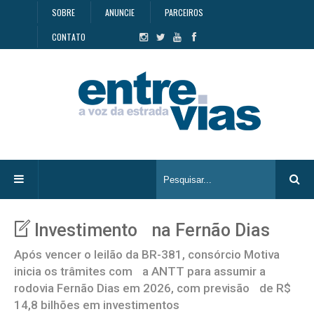
SOBRE
ANUNCIE
PARCEIROS
CONTATO
Investimento na Fernão Dias
Após vencer o leilão da BR-381, consórcio Motiva
inicia os trâmites com a ANTT para assumir a
rodovia Fernão Dias em 2026, com previsão de R$
14,8 bilhões em investimentos