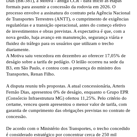
Dias (BR-381), a Motiva - antiga CCR - dará início às etapas
formais para assumir a concessão da rodovia em 2026. O
processo envolve a assinatura do contrato pela Agência Nacional
de Transportes Terrestres (ANTT), o cumprimento de exigências
regulatórias e a transição operacional, antes do começo efetivo
de investimentos e obras previstas. A expectativa é que, com a
nova gestão, haja avanço em manutenção, segurança viária e
fluidez do tráfego para os usuários que utilizam o trecho
diariamente.
A Motiva saiu vencedora em dezembro ao oferecer 17,05% de
deságio sobre a tarifa de pedágio. O leilão ocorreu na sede da
B3, em São Paulo, e contou com a presença do ministro dos
Transportes, Renan Filho.
A disputa reuniu três propostas. A atual concessionária, Arteris
Fernão Dias, apresentou 0% de deságio, enquanto o Grupo EPR
(Consórcio Infraestrutura MG) ofertou 11,25%. Pelo critério do
certame, venceu quem apresentou o menor valor de tarifa, com
garantia de cumprimento das obrigações previstas no contrato de
concessão.
De acordo com o Ministério dos Transportes, o trecho concedido
é considerado estratégico por concentrar cerca de 250 mil