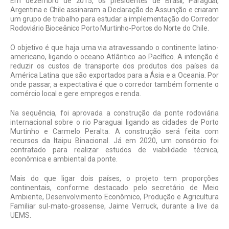
Em dezembro de 2015, os presidentes de Brasil, Paraguai,
Argentina e Chile assinaram a Declaração de Assunção e criaram
um grupo de trabalho para estudar a implementação do Corredor
Rodoviário Bioceânico Porto Murtinho-Portos do Norte do Chile.
O objetivo é que haja uma via atravessando o continente latino-
americano, ligando o oceano Atlântico ao Pacífico. A intenção é
reduzir os custos de transporte dos produtos dos países da
América Latina que são exportados para a Ásia e a Oceania. Por
onde passar, a expectativa é que o corredor também fomente o
comércio local e gere empregos e renda.
Na sequência, foi aprovada a construção da ponte rodoviária
internacional sobre o rio Paraguai ligando as cidades de Porto
Murtinho e Carmelo Peralta. A construção será feita com
recursos da Itaipu Binacional. Já em 2020, um consórcio foi
contratado para realizar estudos de viabilidade técnica,
econômica e ambiental da ponte.
Mais do que ligar dois países, o projeto tem proporções
continentais, conforme destacado pelo secretário de Meio
Ambiente, Desenvolvimento Econômico, Produção e Agricultura
Familiar sul-mato-grossense, Jaime Verruck, durante a live da
UEMS.