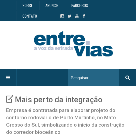
SOBRE
ANUNCIE
PARCEIROS
CONTATO
Mais perto da integração
Empresa é contratada para elaborar projeto do
contorno rodoviário de Porto Murtinho, no Mato
Grosso do Sul, simbolizando o início da construção
do corredor bioceânico