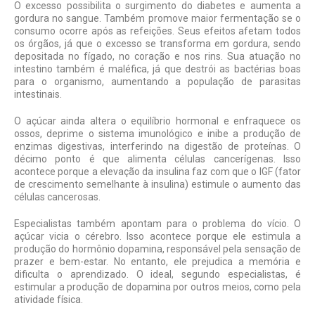
O excesso possibilita o surgimento do diabetes e aumenta a
gordura no sangue. Também promove maior fermentação se o
consumo ocorre após as refeições. Seus efeitos afetam todos
os órgãos, já que o excesso se transforma em gordura, sendo
depositada no fígado, no coração e nos rins. Sua atuação no
intestino também é maléfica, já que destrói as bactérias boas
para o organismo, aumentando a população de parasitas
intestinais.
O açúcar ainda altera o equilíbrio hormonal e enfraquece os
ossos, deprime o sistema imunológico e inibe a produção de
enzimas digestivas, interferindo na digestão de proteínas. O
décimo ponto é que alimenta células cancerígenas. Isso
acontece porque a elevação da insulina faz com que o IGF (fator
de crescimento semelhante à insulina) estimule o aumento das
células cancerosas.
Especialistas também apontam para o problema do vício. O
açúcar vicia o cérebro. Isso acontece porque ele estimula a
produção do hormônio dopamina, responsável pela sensação de
prazer e bem-estar. No entanto, ele prejudica a memória e
dificulta o aprendizado. O ideal, segundo especialistas, é
estimular a produção de dopamina por outros meios, como pela
atividade física.