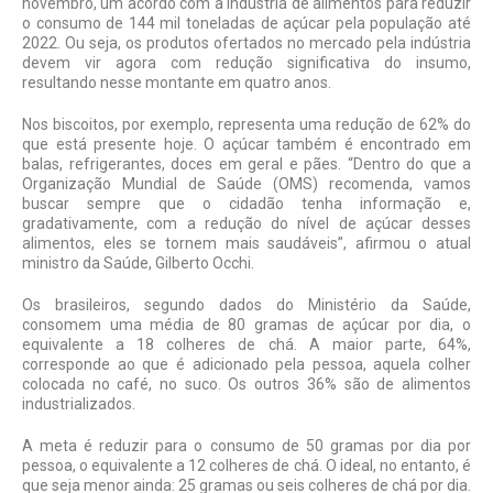
novembro, um acordo com a indústria de alimentos para reduzir
o consumo de 144 mil toneladas de açúcar pela população até
2022. Ou seja, os produtos ofertados no mercado pela indústria
devem vir agora com redução significativa do insumo,
resultando nesse montante em quatro anos.
Nos biscoitos, por exemplo, representa uma redução de 62% do
que está presente hoje. O açúcar também é encontrado em
balas, refrigerantes, doces em geral e pães. “Dentro do que a
Organização Mundial de Saúde (OMS) recomenda, vamos
buscar sempre que o cidadão tenha informação e,
gradativamente, com a redução do nível de açúcar desses
alimentos, eles se tornem mais saudáveis”, afirmou o atual
ministro da Saúde, Gilberto Occhi.
Os brasileiros, segundo dados do Ministério da Saúde,
consomem uma média de 80 gramas de açúcar por dia, o
equivalente a 18 colheres de chá. A maior parte, 64%,
corresponde ao que é adicionado pela pessoa, aquela colher
colocada no café, no suco. Os outros 36% são de alimentos
industrializados.
A meta é reduzir para o consumo de 50 gramas por dia por
pessoa, o equivalente a 12 colheres de chá. O ideal, no entanto, é
que seja menor ainda: 25 gramas ou seis colheres de chá por dia.