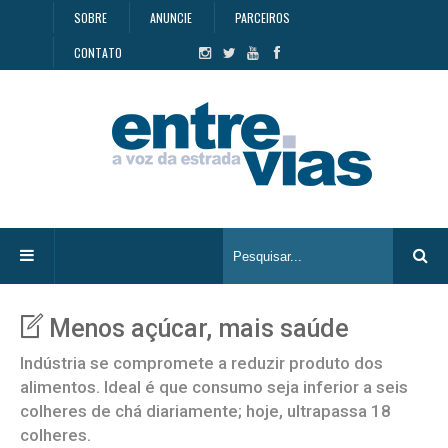
SOBRE
ANUNCIE
PARCEIROS
CONTATO
Menos açúcar, mais saúde
Indústria se compromete a reduzir produto dos
alimentos. Ideal é que consumo seja inferior a seis
colheres de chá diariamente; hoje, ultrapassa 18
colheres.