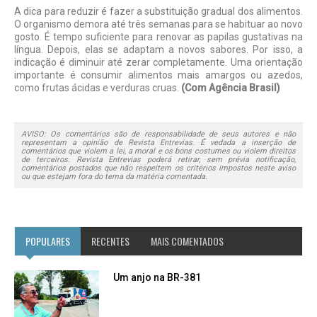
A dica para reduzir é fazer a substituição gradual dos alimentos.
O organismo demora até três semanas para se habituar ao novo
gosto. É tempo suficiente para renovar as papilas gustativas na
língua. Depois, elas se adaptam a novos sabores. Por isso, a
indicação é diminuir até zerar completamente. Uma orientação
importante é consumir alimentos mais amargos ou azedos,
como frutas ácidas e verduras cruas.
(Com Agência Brasil)
AVISO: Os comentários são de responsabilidade de seus autores e não
representam a opinião de Revista Entrevias. É vedada a inserção de
comentários que violem a lei, a moral e os bons costumes ou violem direitos
de terceiros. Revista Entrevias poderá retirar, sem prévia notificação,
comentários postados que não respeitem os critérios impostos neste aviso
ou que estejam fora do tema da matéria comentada.
POPULARES
RECENTES
MAIS COMENTADOS
Um anjo na BR-381