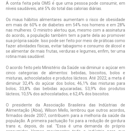
A conta feita pela OMS é que uma pessoa pode consumir, em
níveis saudáveis, até 5% do total das calorias diárias.
Os maus hábitos alimentares aumentam o risco de obesidade
em mais de 60% e de diabetes em 54% nos homens e em 28%
nas mulheres. O ministro alertou que, mesmo com a assinatura
do acordo, a população também tem a parte dela ao promover
sua própria saúde. Isso pode ser feito por meio de práticas como
fazer atividades físicas, evitar tabagismo e consumo de álcool e
se alimentar de mais frutas, verduras e legumes, enfim, ter uma
rotina mais saudável.
O acordo feito pelo Ministério da Saúde vai diminuir o açúcar em
cinco categorias de alimentos: bebidas, biscoitos, bolos e
misturas, achocolatados e produtos lácteos. Até 2022, a meta é
diminuir 32,4% do açúcar dos bolos; 46,1% das misturas para
bolos; 33,8% das bebidas açucaradas; 53,9% dos produtos
lácteos; 10,5% dos achocolatados; e 62,4% dos biscoitos.
O presidente da Associação Brasileira das Indústrias de
Alimentação (Abia), Wilson Mello, lembrou que outros acordos,
firmados desde 2007, contribuem para a melhoria da saúde da
população. A primeira pactuação foi para a redução de gordura
trans e, depois, do sal. “Essa é uma demanda do próprio