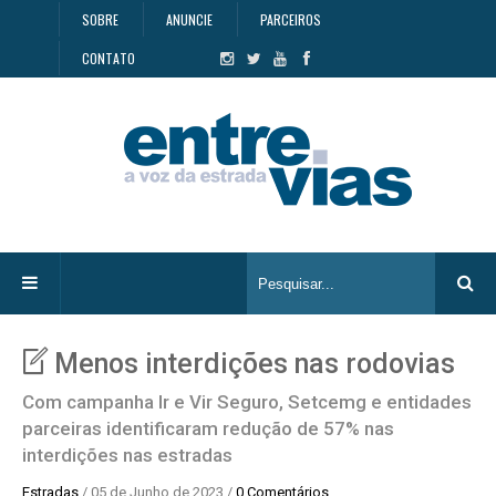
SOBRE
ANUNCIE
PARCEIROS
CONTATO
Menos interdições nas rodovias
Com campanha Ir e Vir Seguro, Setcemg e entidades
parceiras identificaram redução de 57% nas
interdições nas estradas
Estradas
/ 05 de Junho de 2023 /
0 Comentários