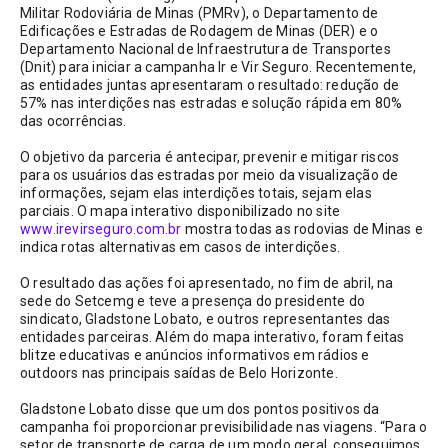
Militar Rodoviária de Minas (PMRv), o Departamento de 
Edificações e Estradas de Rodagem de Minas (DER) e o 
Departamento Nacional de Infraestrutura de Transportes 
(Dnit) para iniciar a campanha Ir e Vir Seguro. Recentemente, 
as entidades juntas apresentaram o resultado: redução de 
57% nas interdições nas estradas e solução rápida em 80% 
das ocorrências.
O objetivo da parceria é antecipar, prevenir e mitigar riscos 
para os usuários das estradas por meio da visualização de 
informações, sejam elas interdições totais, sejam elas 
parciais. O mapa interativo disponibilizado no site 
www.irevirseguro.com.br
 mostra todas as rodovias de Minas e 
indica rotas alternativas em casos de interdições.
O resultado das ações foi apresentado, no fim de abril, na 
sede do Setcemg e teve a presença do presidente do 
sindicato, Gladstone Lobato, e outros representantes das 
entidades parceiras. Além do mapa interativo, foram feitas 
blitze educativas e anúncios informativos em rádios e 
outdoors nas principais saídas de Belo Horizonte.
Gladstone Lobato disse que um dos pontos positivos da 
campanha foi proporcionar previsibilidade nas viagens. “Para o 
setor de transporte de carga de um modo geral, conseguimos 