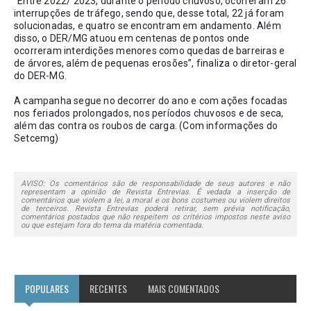
“Entre 2022/ 2023, durante o período chuvoso, ocorreram 26 
interrupções de tráfego, sendo que, desse total, 22 já foram 
solucionadas, e quatro se encontram em andamento. Além 
disso, o DER/MG atuou em centenas de pontos onde 
ocorreram interdições menores como quedas de barreiras e 
de árvores, além de pequenas erosões”, finaliza o diretor-geral 
do DER-MG.
A campanha segue no decorrer do ano e com ações focadas 
nos feriados prolongados, nos períodos chuvosos e de seca, 
além das contra os roubos de carga. (Com informações do 
Setcemg)
AVISO: Os comentários são de responsabilidade de seus autores e não
representam a opinião de Revista Entrevias. É vedada a inserção de
comentários que violem a lei, a moral e os bons costumes ou violem direitos
de terceiros. Revista Entrevias poderá retirar, sem prévia notificação,
comentários postados que não respeitem os critérios impostos neste aviso
ou que estejam fora do tema da matéria comentada.
POPULARES
RECENTES
MAIS COMENTADOS