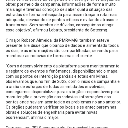
obter, por meio da campanha, informações de forma muito 
mais ágil e tivemos condição de saber qual a situação das 
estradas de forma antecipada para assim traçar a rota mais 
adequada, desviando de pontos críticos e evitando atrasos e 
transtornos. Sem sombra de dúvidas, conseguimos atingir 
esse objetivo”, afirmou Lobato, presidente do Setcemg.
O major Robson Almeida, da PMRv-MG, também esteve 
presente. Ele disse que o banco de dados é alimentado todos 
os dias, e as informações são compartilhadas, servindo para 
monitorar as rodovias de forma mais eficiente. 
“Com o desenvolvimento da plataforma para monitoramento 
e registro de eventos e fenômenos, disponibilizando o mapa 
com os pontos de interdição parciais e totais em Minas, 
observamos que, no fim de 2022, com o início da campanha e 
a união de esforços de todas as entidades envolvidas, 
conseguimos disponibilizar para os órgãos responsáveis pela 
manutenção e prevenção das rodovias, informações dos 
pontos onde haviam acontecido os problemas no ano anterior. 
Os órgãos puderam verificar os locais e se anteciparem nas 
obras e soluções de engenharia para evitar novas 
ocorrências”, afirma o major. 
Com isso, em 2023, segundo ele, foi possível ter menos 