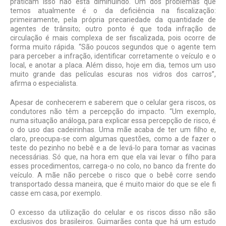
praticam isso não está diminuindo. Um dos problemas que
temos atualmente é o da deficiência na fiscalização:
primeiramente, pela própria precariedade da quantidade de
agentes de trânsito; outro ponto é que toda infração de
circulação é mais complexa de ser fiscalizada, pois ocorre de
forma muito rápida. “São poucos segundos que o agente tem
para perceber a infração, identificar corretamente o veículo e o
local, e anotar a placa. Além disso, hoje em dia, temos um uso
muito grande das películas escuras nos vidros dos carros”,
afirma o especialista.
Apesar de conhecerem e saberem que o celular gera riscos, os
condutores não têm a percepção do impacto. “Um exemplo,
numa situação análoga, para explicar essa percepção de risco, é
o do uso das cadeirinhas. Uma mãe acaba de ter um filho e,
claro, preocupa-se com algumas questões, como a de fazer o
teste do pezinho no bebê e a de levá-lo para tomar as vacinas
necessárias. Só que, na hora em que ela vai levar o filho para
esses procedimentos, carrega-o no colo, no banco da frente do
veículo. A mãe não percebe o risco que o bebê corre sendo
transportado dessa maneira, que é muito maior do que se ele fi
casse em casa, por exemplo.
O excesso da utilização do celular e os riscos disso não são
exclusivos dos brasileiros. Guimarães conta que há um estudo