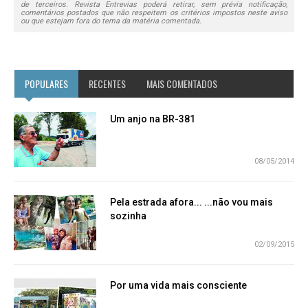
de terceiros. Revista Entrevias poderá retirar, sem prévia notificação,
comentários postados que não respeitem os critérios impostos neste aviso
ou que estejam fora do tema da matéria comentada.
POPULARES
RECENTES
MAIS COMENTADOS
Um anjo na BR-381
08/05/2014
Pela estrada afora... ...não vou mais
sozinha
02/09/2015
Por uma vida mais consciente