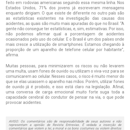
feito em rodovias americanas seguindo essa mesma linha. Nos
Estados Unidos, 71% dos jovens já escreveram mensagens
enquanto dirigiam. O que existe de diferente no outro país são
as estatísticas existentes na investigação das causas dos
acidentes, as quais são muito mais apuradas do que no Brasil. “A
gente não consegue ter estatísticas, e, sim, estimativas. Por isso,
não podemos afirmar qual a porcentagem de acidentes
ocasionados pelo uso do celular. E o Brasil é um dos países onde
mais cresce a utilização de smartphones. Estamos chegando à
proporção de um aparelho de telefone celular por habitante”,
afirma.
Muitas pessoas, para minimizarem os riscos ou não levarem
uma multa, usam fones de ouvido ou utilizam o viva-voz para se
comunicarem ao celular. Nesses casos, o risco é muito menor do
que se elas usassem o aparelho nas mãos. Porém, utilizar fones
de ouvido já é proibido, e isso está claro na legislação. Afinal,
uma conversa de carga emocional muito forte suga toda a
capacidade cerebral do condutor de pensar na via, o que pode
provocar acidentes.
AVISO: Os comentários são de responsabilidade de seus autores e não
representam a opinião de Revista Entrevias. É vedada a inserção de
comentários que violem a lei, a moral e os bons costumes ou violem direitos