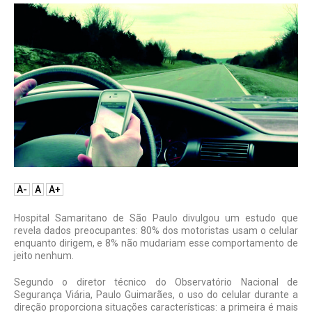
A-
A
A+
Hospital Samaritano de São Paulo divulgou um estudo que
revela dados preocupantes: 80% dos motoristas usam o celular
enquanto dirigem, e 8% não mudariam esse comportamento de
jeito nenhum.
Segundo o diretor técnico do Observatório Nacional de
Segurança Viária, Paulo Guimarães, o uso do celular durante a
direção proporciona situações características: a primeira é mais