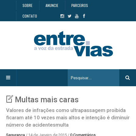
SOBRE
ANUNCIE
PARCEIROS
CONTATO
Multas mais caras
Valores de infrações como ultrapassagem proibida
ficaram até 10 vezes mais altos e intenção é diminuir
número de acidentesmulta
Segurança
/ 14 de Janeiro de 2015 /
0 Comentários