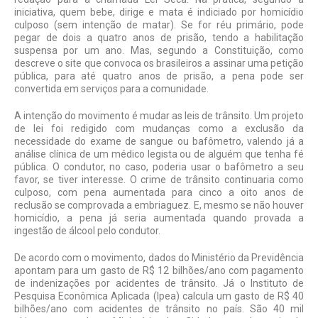
iniciativa, quem bebe, dirige e mata é indi­ciado por homicídio
culposo (sem intenção de matar). Se for réu primário, pode
pegar de dois a quatro anos de prisão, tendo a habilitação
suspensa por um ano. Mas, se­gundo a Constituição, como
descreve o site que convoca os brasileiros a assinar uma petição
pública, para até quatro anos de prisão, a pena pode ser
convertida em ser­viços para a comunidade.
A intenção do movimento é mudar as leis de trânsito. Um projeto
de lei foi redi­gido com mudanças como a exclusão da
necessidade do exame de sangue ou ba­fômetro, valendo já a
análise clínica de um médico legista ou de alguém que tenha fé
pública. O condutor, no caso, poderia usar o bafômetro a seu
favor, se tiver interesse. O crime de trânsito continuaria como
culpo­so, com pena aumentada para cinco a oito anos de
reclusão se comprovada a embria­guez. E, mesmo se não houver
homicídio, a pena já seria aumentada quando provada a
ingestão de álcool pelo condutor.
De acordo com o movimento, dados do Ministério da Previdência
apontam para um gasto de R$ 12 bilhões/ano com pagamento
de indenizações por aciden­tes de trânsito. Já o Instituto de
Pesquisa Econômica Aplicada (Ipea) calcula um gasto de R$ 40
bi­lhões/ano com aci­dentes de trânsito no país. São 40 mil