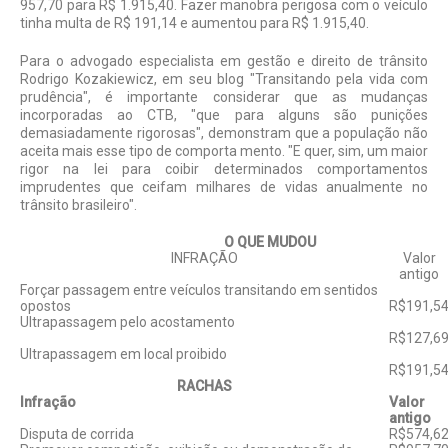
957,70 para R$ 1.915,40. Fazer manobra perigosa com o veículo
tinha multa de R$ 191,14 e aumentou para R$ 1.915,40.
Para o advogado especialista em ges­tão e direito de trânsito
Rodrigo Kozakiewi­cz, em seu blog "Transitando pela vida com
prudência", é importante considerar que as mudanças
incorporadas ao CTB, "que para alguns são punições
demasiadamente rigorosas", demonstram que a população não
aceita mais esse tipo de comporta­ mento. "E quer, sim, um maior
rigor na lei para coibir determinados comportamentos
imprudentes que ceifam milhares de vidas anualmente no
trânsito brasileiro".
O QUE MUDOU
INFRAÇÃO
Valor
antigo
Forçar passagem entre veículos transitando em sentidos
opostos
R$191,5
Ultrapassagem pelo acostamento
R$127,6
Ultrapassagem em local proibido
R$191,5
RACHAS
Infração
Valor
antigo
Disputa de corrida
R$574,6