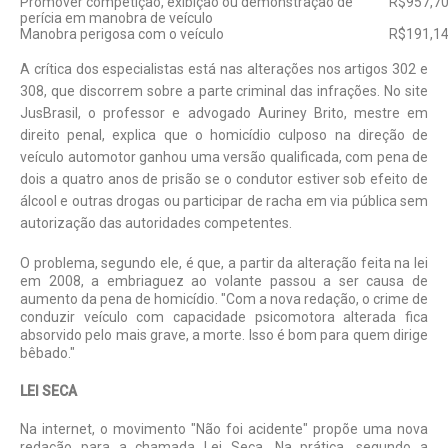
Promover competição, exibição ou demonstração de
R$957,7
perícia em manobra de veículo
Manobra perigosa com o veículo
R$191,1
A crítica dos especialistas está nas
alte­rações
nos artigos 302 e
308, que discorrem sobre a parte criminal das infrações. No site
JusBrasil
, o professor e advogado
Auriney
Brito, mestre em
direito penal, explica que o homicídio culposo na direção de
veículo automotor ganhou uma versão qualificada, com pena de
dois a quatro anos de prisão se o condutor estiver sob efeito de
álcool e outras drogas ou participar de racha em via pública sem
autorização das autoridades competentes.
O problema, segundo ele, é que, a partir da alteração feita na lei
em 2008, a embriaguez ao volante passou a ser causa de
aumento da pena de homicídio. "Com a nova redação, o crime de
conduzir veículo com capacidade psicomotora alterada fica
absorvido pelo mais grave, a morte. Isso é bom para quem dirige
bêbado."
LEI SECA
Na internet, o movimento "Não foi aci­dente" propõe uma nova
redação para a chamada Lei Seca. Na prática, segundo a