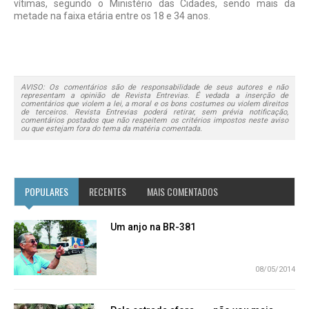
vítimas, segundo o Ministério das Ci­dades, sendo mais da
metade na faixa etária entre os 18 e 34 anos.
AVISO: Os comentários são de responsabilidade de seus autores e não
representam a opinião de Revista Entrevias. É vedada a inserção de
comentários que violem a lei, a moral e os bons costumes ou violem direitos
de terceiros. Revista Entrevias poderá retirar, sem prévia notificação,
comentários postados que não respeitem os critérios impostos neste aviso
ou que estejam fora do tema da matéria comentada.
POPULARES
RECENTES
MAIS COMENTADOS
Um anjo na BR-381
08/05/2014