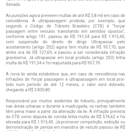
Senado.
As punições agora preveem multas de até R$ 3,8 mil em caso de
reincidência. A ultrapassagem proibida, por exemplo, que
segundo o Código de Trânsito Brasileiro (CTB) é "forçar
passagem entre veículos transitando em sentidos opostos",
confor­me artigo 191, passou de R$ 191,54 para R$ 1.915,40,
com suspensão do direito de dirigir. Ultrapassar pelo
acostamento (arti­go 202) agora tem multa de R$ 957,70, que
antes era de R$ 127,69, e passou a ser considerada infração
gravíssima. Já ultra­passar em local proibido (artigo 203) tinha
multa de R$ 191,54 e foi reajustada para R$ 957,70.
A nova lei ainda estabelece que, em caso de reincidência nas
infrações de forçar passagem e ultrapassagem em local proi­
bido num período de até 12 meses, o valor será dobrado,
chegando a R$ 3.830,80.
Responsável por muitos acidentes de trânsito, principalmente
nas áreas urbanas e durante a madrugada, os rachas também
têm pena maior a partir da alteração da lei. A infração prevista
do CTB como dis­puta de corrida tinha multa de R$ 574,62 e foi
elevada para R$ 1.915,40. Já promo­ver competição, exibição ou
demonstração de perícia em manobra de veículo passou de R$