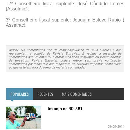
2º Conselheiro fiscal suplente:
José Cândido Lemes
(Assulmic)
;
3º Conselheiro fiscal suplente:
Joaquim Estevo Rubio (
Assetrac)
.
AVISO: Os comentários são de responsabilidade de seus autores e não
representam a opinião de Revista Entrevias. É vedada a inserção de
comentários que violem a lei, a moral e os bons costumes ou violem direitos
de terceiros. Revista Entrevias poderá retirar, sem prévia notificação,
comentários postados que não respeitem os critérios impostos neste aviso
ou que estejam fora do tema da matéria comentada.
POPULARES
RECENTES
MAIS COMENTADOS
Um anjo na BR-381
08/05/2014