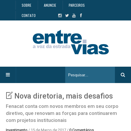
SOBRE
ANUNCIE
PARCEIROS
CONTATO
Nova diretoria, mais desafios
Fenacat conta com novos membros em seu corpo
diretivo, que renovam as forças para continuarem
com projetos institucionais
Investimento
/ 15 de Março de 2017 /
0 Comentários