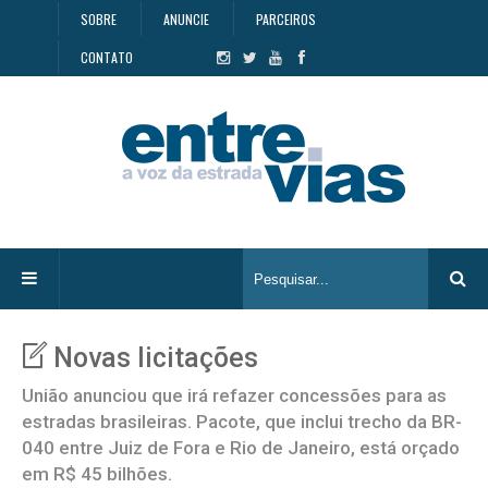
SOBRE
ANUNCIE
PARCEIROS
CONTATO
Novas licitações
União anunciou que irá refazer concessões para as
estradas brasileiras. Pacote, que inclui trecho da BR-
040 entre Juiz de Fora e Rio de Janeiro, está orçado
em R$ 45 bilhões.