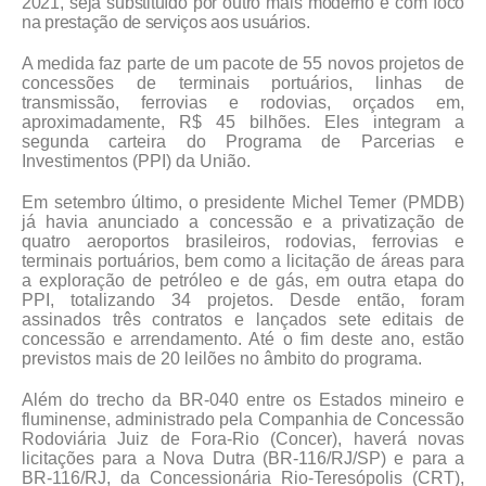
2021, seja substituído por outro mais moderno e com foco
na prestação de serviços aos usuários.
A medida faz parte de um pacote de 55 novos projetos de
concessões de terminais portuários, linhas de
transmissão, ferrovias e rodovias, orçados em,
aproximadamente, R$ 45 bilhões. Eles integram a
segunda carteira do Programa de Parcerias e
Investimentos (PPI) da União.
Em setembro último, o presidente Michel Temer (PMDB)
já havia anunciado a concessão e a privatização de
quatro aeroportos brasileiros, rodovias, ferrovias e
terminais portuários, bem como a licitação de áreas para
a exploração de petróleo e de gás, em outra etapa do
PPI, totalizando 34 projetos. Desde então, foram
assinados três contratos e lançados sete editais de
concessão e arrendamento. Até o fim deste ano, estão
previstos mais de 20 leilões no âmbito do programa.
Além do trecho da BR-040 entre os Estados mineiro e
fluminense, administrado pela Companhia de Concessão
Rodoviária Juiz de Fora-Rio (Concer), haverá novas
licitações para a Nova Dutra (BR-116/RJ/SP) e para a
BR-116/RJ, da Concessionária Rio-Teresópolis (CRT),