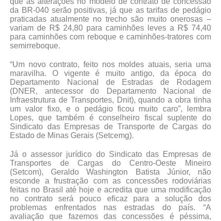
que as alterações no modelo de contrato de concessão
da BR-040 serão positivas, já que as tarifas de pedágio
praticadas atualmente no trecho são muito onerosas –
variam de R$ 24,80 para caminhões leves a R$ 74,40
para caminhões com reboque e caminhões-tratores com
semirreboque.
“Um novo contrato, feito nos moldes atuais, seria uma
maravilha. O vigente é muito antigo, da época do
Departamento Nacional de Estradas de Rodagem
(DNER, antecessor do Departamento Nacional de
Infraestrutura de Transportes, Dnit), quando a obra tinha
um valor fixo, e o pedágio ficou muito caro”, lembra
Lopes, que também é conselheiro fiscal suplente do
Sindicato das Empresas de Transporte de Cargas do
Estado de Minas Gerais (Setcemg).
Já o assessor jurídico do Sindicato das Empresas de
Transportes de Cargas do Centro-Oeste Mineiro
(Setcom), Geraldo Washington Batista Júnior, não
esconde a frustração com as concessões rodoviárias
feitas no Brasil até hoje e acredita que uma modificação
no contrato será pouco eficaz para a solução dos
problemas enfrentados nas estradas do país. “A
avaliação que fazemos das concessões é péssima,