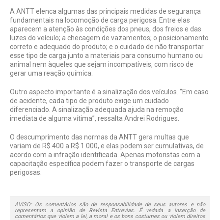
A ANTT elenca algumas das principais medidas de segurança
fundamentais na locomoção de carga perigosa. Entre elas
aparecem a atenção às condições dos pneus, dos freios e das
luzes do veículo; a checagem de vazamentos; o posicionamento
correto e adequado do produto; e o cuidado de não transportar
esse tipo de carga junto a materiais para consumo humano ou
animal nem àqueles que sejam incompatíveis, com risco de
gerar uma reação química.
Outro aspecto importante é a sinalização dos veículos. “Em caso
de acidente, cada tipo de produto exige um cuidado
diferenciado. A sinalização adequada ajuda na remoção
imediata de alguma vítima”, ressalta Andrei Rodrigues.
O descumprimento das normas da ANTT gera multas que
variam de R$ 400 a R$ 1.000, e elas podem ser cumulativas, de
acordo com a infração identificada. Apenas motoristas com a
capacitação específica podem fazer o transporte de cargas
perigosas.
AVISO: Os comentários são de responsabilidade de seus autores e não
representam a opinião de Revista Entrevias. É vedada a inserção de
comentários que violem a lei, a moral e os bons costumes ou violem direitos