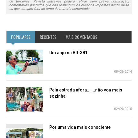
de terceiros. Revista Entrevias poderá retirar, sem prévia notificação,
comentários postados que não respeitem os critérios impostos neste aviso
ou que estejam fora do tema da matéria comentada.
POPULARES
RECENTES
MAIS COMENTADOS
Um anjo na BR-381
08/05/2014
Pela estrada afora... ...não vou mais
sozinha
02/09/2015
Por uma vida mais consciente