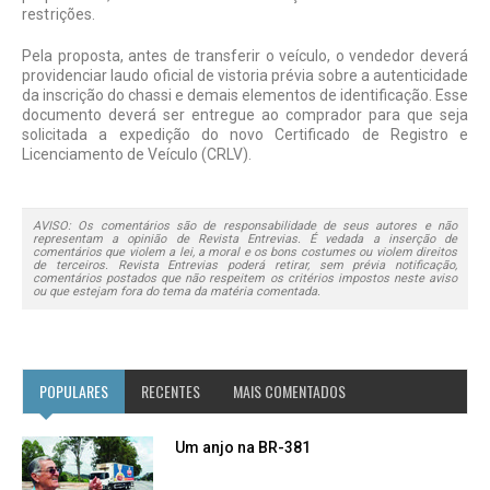
restrições.
Pela proposta, antes de transferir o veículo, o vendedor deverá
providenciar laudo oficial de vistoria prévia sobre a autenticidade
da inscrição do chassi e demais elementos de identificação. Esse
documento deverá ser entregue ao comprador para que seja
solicitada a expedição do novo Certificado de Registro e
Licenciamento de Veículo (CRLV).
AVISO: Os comentários são de responsabilidade de seus autores e não
representam a opinião de Revista Entrevias. É vedada a inserção de
comentários que violem a lei, a moral e os bons costumes ou violem direitos
de terceiros. Revista Entrevias poderá retirar, sem prévia notificação,
comentários postados que não respeitem os critérios impostos neste aviso
ou que estejam fora do tema da matéria comentada.
POPULARES
RECENTES
MAIS COMENTADOS
Um anjo na BR-381