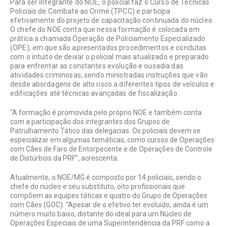
Para ser integrante do NOE, o policial faz o Curso de Técnicas
Policiais de Combate ao Crime (TPCC) e participa
efetivamente do projeto de capacitação continuada do núcleo.
O chefe do NOE conta que nessa formação é colocada em
prática a chamada Operação de Policiamento Especializado
(OPE), em que são apresentados procedimentos e condutas
com o intuito de deixar o policial mais atualizado e preparado
para enfrentar as constantes evolução e ousadia das
atividades criminosas, sendo ministradas instruções que vão
desde abordagens de alto risco a diferentes tipos de veículos e
edificações até técnicas avançadas de fiscalização.
“A formação é promovida pelo próprio NOE e também conta
com a participação dos integrantes dos Grupos de
Patrulhamento Tático das delegacias. Os policiais devem se
especializar em algumas temáticas, como cursos de Operações
com Cães de Faro de Entorpecente e de Operações de Controle
de Distúrbios da PRF”, acrescenta.
Atualmente, o NOE/MG é composto por 14 policiais, sendo o
chefe do núcleo e seu substituto, oito profissionais que
compõem as equipes táticas e quatro do Grupo de Operações
com Cães (GOC). “Apesar de o efetivo ter evoluído, ainda é um
número muito baixo, distante do ideal para um Núcleo de
Operações Especiais de uma Superintendência da PRF como a