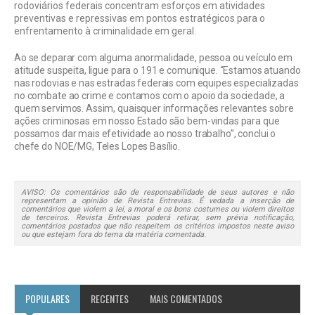
rodoviários federais concentram esforços em atividades
preventivas e repressivas em pontos estratégicos para o
enfrentamento à criminalidade em geral.
Ao se deparar com alguma anormalidade, pessoa ou veículo em
atitude suspeita, ligue para o 191 e comunique. “Estamos atuando
nas rodovias e nas estradas federais com equipes especializadas
no combate ao crime e contamos com o apoio da sociedade, a
quem servimos. Assim, quaisquer informações relevantes sobre
ações criminosas em nosso Estado são bem-vindas para que
possamos dar mais efetividade ao nosso trabalho”, conclui o
chefe do NOE/MG, Teles Lopes Basílio.
AVISO: Os comentários são de responsabilidade de seus autores e não
representam a opinião de Revista Entrevias. É vedada a inserção de
comentários que violem a lei, a moral e os bons costumes ou violem direitos
de terceiros. Revista Entrevias poderá retirar, sem prévia notificação,
comentários postados que não respeitem os critérios impostos neste aviso
ou que estejam fora do tema da matéria comentada.
POPULARES
RECENTES
MAIS COMENTADOS