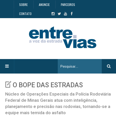
SOBRE
ANUNCIE
PARCEIROS
CONTATO
O BOPE DAS ESTRADAS
Núcleo de Operações Especiais da Polícia Rodoviária
Federal de Minas Gerais atua com inteligência,
planejamento e precisão nas rodovias, tornando-se a
equipe mais temida do asfalto