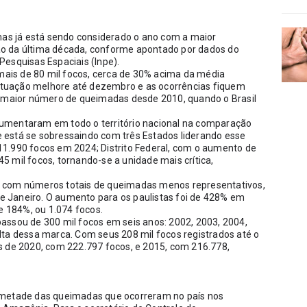
mas já está sendo considerado o ano com a maior 
o da última década, conforme apontado por dados do 
esquisas Espaciais (Inpe). 
is de 80 mil focos, cerca de 30% acima da média 
situação melhore até dezembro e as ocorrências fiquem 
o maior número de queimadas desde 2010, quando o Brasil 
umentaram em todo o território nacional na comparação 
está se sobressaindo com três Estados liderando esse 
1.990 focos em 2024; Distrito Federal, com o aumento de 
 mil focos, tornando-se a unidade mais crítica, 
 com números totais de queimadas menos representativos, 
 Janeiro. O aumento para os paulistas foi de 428% em 
de 184%, ou 1.074 focos.
assou de 300 mil focos em seis anos: 2002, 2003, 2004, 
ta dessa marca. Com seus 208 mil focos registrados até o 
s de 2020, com 222.797 focos, e 2015, com 216.778, 
tade das queimadas que ocorreram no país nos 