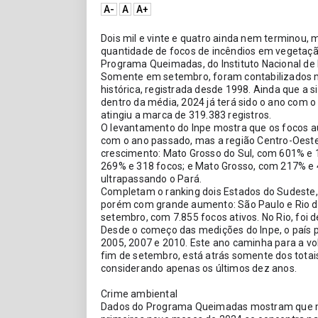
A-
A
A+
Dois mil e vinte e quatro ainda nem terminou, 
quantidade de focos de incêndios em vegetaçã
Programa Queimadas, do Instituto Nacional de P
Somente em setembro, foram contabilizados ma
histórica, registrada desde 1998. Ainda que a 
dentro da média, 2024 já terá sido o ano com 
atingiu a marca de 319.383 registros.
O levantamento do Inpe mostra que os focos a
com o ano passado, mas a região Centro-Oeste 
crescimento: Mato Grosso do Sul, com 601% e 1
269% e 318 focos; e Mato Grosso, com 217% e 45
ultrapassando o Pará.
Completam o ranking dois Estados do Sudeste,
porém com grande aumento: São Paulo e Rio de
setembro, com 7.855 focos ativos. No Rio, foi 
Desde o começo das medições do Inpe, o país p
2005, 2007 e 2010. Este ano caminha para a vol
fim de setembro, está atrás somente dos totai
considerando apenas os últimos dez anos.
Crime ambiental
Dados do Programa Queimadas mostram que me