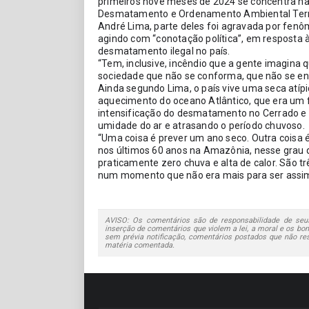
primeiros nove meses de 2024 se concentra na 
Desmatamento e Ordenamento Ambiental Territo
André Lima, parte deles foi agravada por fenôm
agindo com “conotação política”, em resposta 
desmatamento ilegal no país.
“Tem, inclusive, incêndio que a gente imagina q
sociedade que não se conforma, que não se enx
Ainda segundo Lima, o país vive uma seca atíp
aquecimento do oceano Atlântico, que era um 
intensificação do desmatamento no Cerrado e
umidade do ar e atrasando o período chuvoso.
“Uma coisa é prever um ano seco. Outra coisa 
nos últimos 60 anos na Amazônia, nesse grau q
praticamente zero chuva e alta de calor. São 
num momento que não era mais para ser assim”,
AVISO: Os comentários são de responsabilidade de seus
inserção de comentários que violem a lei, a moral e os bons
sem prévia notificação, comentários postados que não re
matéria comentada.