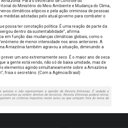
Amazônia. Para o secretário de Controle do 
rial do Ministério do Meio Ambiente e Mudança do Clima, 
enos climáticos atípicos e pela ação criminosa de pessoas 
às medidas adotadas pelo atual governo para combater o 
ue possa ter conotação política. É uma reação de parte da 
ergou dentro da sustentabilidade”, afirma.
ica em função das mudanças climáticas globais, como o 
fenômeno de menor intensidade nos anos anteriores. A 
 na Amazônia também agravou a situação, diminuindo a 
é prever um ano extremamente seco. É o maior ano de seca 
ue a gente está vendo, não só de baixa umidade, mas de 
três elementos agindo simultaneamente sobre a Amazônia 
 frisa o secretário. (Com a Agência Brasil)
 autores e não representam a opinião de Revista Entrevias. É vedada a
 costumes ou violem direitos de terceiros. Revista Entrevias poderá retirar,
speitem os critérios impostos neste aviso ou que estejam fora do tema da