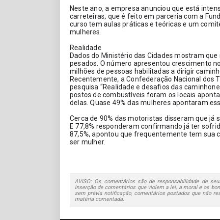
Neste ano, a empresa anunciou que está intens
carreteiras, que é feito em parceria com a Fun
curso tem aulas práticas e teóricas e um comi
mulheres.
Realidade 
Dados do Ministério das Cidades mostram que sã
pesados. O número apresentou crescimento nos
milhões de pessoas habilitadas a dirigir caminh
Recentemente, a Confederação Nacional dos T
pesquisa “Realidade e desafios das caminhonei
postos de combustíveis foram os locais aponta
delas. Quase 49% das mulheres apontaram esse
Cerca de 90% das motoristas disseram que já 
E 77,8% responderam confirmando já ter sofrido
87,5%, apontou que frequentemente tem sua ca
ser mulher.
AVISO: Os comentários são de responsabilidade de seus
inserção de comentários que violem a lei, a moral e os bons
sem prévia notificação, comentários postados que não re
matéria comentada.