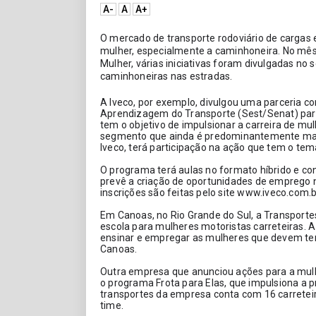
A-
A
A+
O mercado de transporte rodoviário de cargas e
mulher, especialmente a caminhoneira. No mês
Mulher, várias iniciativas foram divulgadas no 
caminhoneiras nas estradas. 
A Iveco, por exemplo, divulgou uma parceria com
Aprendizagem do Transporte (Sest/Senat) para q
tem o objetivo de impulsionar a carreira de mu
segmento que ainda é predominantemente masc
Iveco, terá participação na ação que tem o tema
O programa terá aulas no formato híbrido e co
prevê a criação de oportunidades de emprego na
inscrições são feitas pelo site www.iveco.com.b
Em Canoas, no Rio Grande do Sul, a Transport
escola para mulheres motoristas carreteiras. A
ensinar e empregar as mulheres que devem ter ca
Canoas. 
Outra empresa que anunciou ações para a mulh
o programa Frota para Elas, que impulsiona a pr
transportes da empresa conta com 16 carreteir
time. 