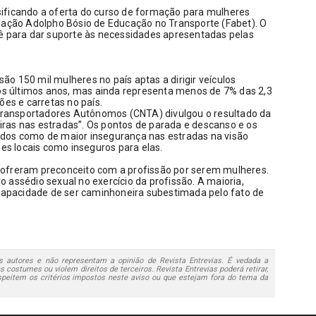
ificando a oferta do curso de formação para mulheres 
dação Adolpho Bósio de Educação no Transporte (Fabet). O 
tê para dar suporte às necessidades apresentadas pelas 
o 150 mil mulheres no país aptas a dirigir veículos 
 últimos anos, mas ainda representa menos de 7% das 2,3 
ões e carretas no país. 
ransportadores Autônomos (CNTA) divulgou o resultado da 
ras nas estradas”. Os pontos de parada e descanso e os 
dos como de maior insegurança nas estradas na visão 
s locais como inseguros para elas.
sofreram preconceito com a profissão por serem mulheres. 
 assédio sexual no exercício da profissão. A maioria, 
pacidade de ser caminhoneira subestimada pelo fato de 
 autores e não representam a opinião de Revista Entrevias. É vedada a
 costumes ou violem direitos de terceiros. Revista Entrevias poderá retirar,
speitem os critérios impostos neste aviso ou que estejam fora do tema da