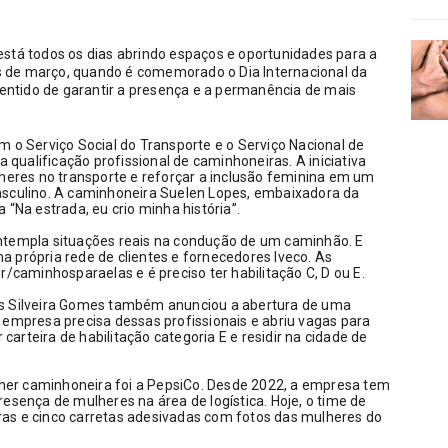
stá todos os dias abrindo espaços e oportunidades para a 
 de março, quando é comemorado o Dia Internacional da 
sentido de garantir a presença e a permanência de mais 
 o Serviço Social do Transporte e o Serviço Nacional de 
ualificação profissional de caminhoneiras. A iniciativa 
lheres no transporte e reforçar a inclusão feminina em um 
ulino. A caminhoneira Suelen Lopes, embaixadora da 
 “Na estrada, eu crio minha história”. 
ntempla situações reais na condução de um caminhão. E 
 própria rede de clientes e fornecedores Iveco. As 
r/caminhosparaelas e é preciso ter habilitação C, D ou E.
es Silveira Gomes também anunciou a abertura de uma 
 empresa precisa dessas profissionais e abriu vagas para 
rteira de habilitação categoria E e residir na cidade de 
er caminhoneira foi a PepsiCo. Desde 2022, a empresa tem 
esença de mulheres na área de logística. Hoje, o time de 
as e cinco carretas adesivadas com fotos das mulheres do 