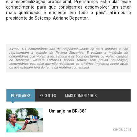
e a especialização profissional. Precisamos estimular esse 
conhecimento para que consigamos desenvolver um setor 
mais qualificado e eficiente em todo o país”, afirmou o 
presidente do Setcesp, Adriano Depentor.
AVISO: Os comentários são de responsabilidade de seus autores e não
representam a opinião de Revista Entrevias. É vedada a inserção de
comentários que violem a lei, a moral e os bons costumes ou violem direitos
de terceiros. Revista Entrevias poderá retirar, sem prévia notificação,
comentários postados que não respeitem os critérios impostos neste aviso
ou que estejam fora do tema da matéria comentada.
POPULARES
RECENTES
MAIS COMENTADOS
Um anjo na BR-381
08/05/2014