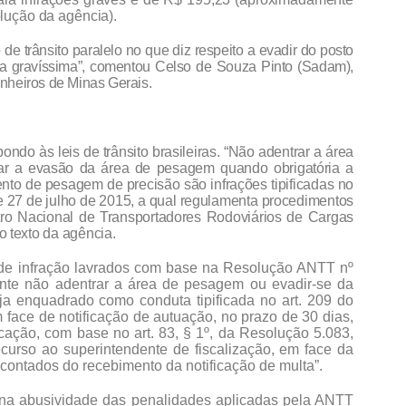
lução da agência).
de trânsito paralelo no que diz respeito a evadir do posto
ulta gravíssima”, comentou Celso de Souza Pinto (Sadam),
onheiros de Minas Gerais.
ndo às leis de trânsito brasileiras. “Não adentrar a área
ar a evasão da área de pesagem quando obrigatória a
o de pesagem de precisão são infrações tipificadas no
 27 de julho de 2015, a qual regulamenta procedimentos
tro Nacional de Transportadores Rodoviários de Cargas
o texto da agência.
 de infração lavrados com base na Resolução ANTT nº
ente não adentrar a área de pesagem ou evadir-se da
 enquadrado como conduta tipificada no art. 209 do
 face de notificação de autuação, no prazo de 30 dias,
cação, com base no art. 83, § 1º, da Resolução 5.083,
ecurso ao superintendente de fiscalização, em face da
, contados do recebimento da notificação de multa”.
 na abusividade das penalidades aplicadas pela ANTT