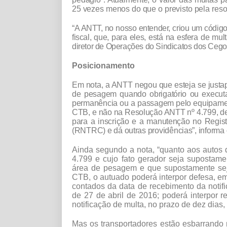
25 vezes menos do que o previsto pela reso
“A ANTT, no nosso entender, criou um código 
fiscal, que, para eles, está na esfera de m
diretor de Operações do Sindicatos dos Ceg
Posicionamento
Em nota, a ANTT negou que esteja se justapo
de pesagem quando obrigatório ou execut
permanência ou a passagem pelo equipament
CTB, e não na Resolução ANTT nº 4.799, de
para a inscrição e a manutenção no Regis
(RNTRC) e dá outras providências”, informa 
Ainda segundo a nota, “quanto aos autos
4.799 e cujo fato gerador seja supostam
área de pesagem e que supostamente seja
CTB, o autuado poderá interpor defesa, em
contados da data de recebimento da notifi
de 27 de abril de 2016; poderá interpor r
notificação de multa, no prazo de dez dias
Mas os transportadores estão esbarrando