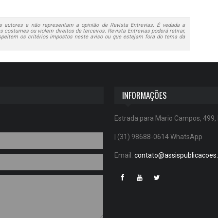
 autores e não representam a opinião de Revista Entrevias. É vedada a
 costumes ou violem direitos de terceiros. Revista Entrevias poderá retirar,
speitem os critérios impostos neste aviso ou que estejam fora do tema da
INFORMAÇÕES
Estrada para Mario Campos, 499,
| (31) 98688-0614 WhatsApp
Email:
contato@assispublicacoes