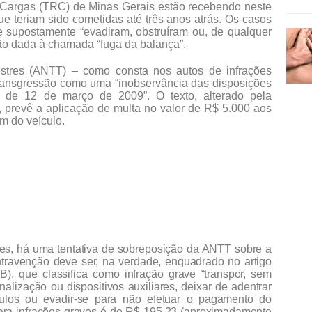
e Cargas (TRC) de Minas Gerais estão recebendo neste
que teriam sido cometidas até três anos atrás. Os casos
 supostamente “evadiram, obstruíram ou, de qualquer
ição dada à chamada “fuga da balança”.
estres (ANTT) – como consta nos autos de infrações
e transgressão como uma “inobservância das disposições
 de 12 de março de 2009”. O texto, alterado pela
 prevê a aplicação de multa no valor de R$ 5.000 aos
m do veículo.
res, há uma tentativa de sobreposição da ANTT sobre a
ontravenção deve ser, na verdade, enquadrado no artigo
B), que classifica como infração grave “transpor, sem
alização ou dispositivos auxiliares, deixar de adentrar
ulos ou evadir-se para não efetuar o pagamento do
para infrações graves é de R$ 195,23 (aproximadamente