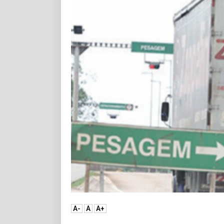
A-
A
A+