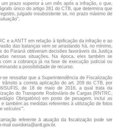
 um prazo superior a um mês após a infração, o que,
arágrafo único do artigo 281 do CTB, que determina que
registro, julgado insubsistente se, no prazo máximo de
autuação”.
RC e a ANTT em relação à tipificação da infração e ao
vasão das balanças vem se arrastando há, no mínimo,
s do Paraná obtiveram decisões favoráveis da Justiça
cadas nessas situações. Na época, eles também se
s com a cobrança já na fase de execução judicial ou
iminando a possibilidade de recurso.
e-se ressaltar que a Superintendência de Fiscalização
trânsito a correta aplicação do art. 209 do CTB, por
16/SUFIS, de 18 de maio de 2016, a qual trata da
alização do Transporte Rodoviário de Cargas (RNTRC,
edágio Obrigatório) em posto de pesagem, inclui as
 e também as medidas referentes à utilização de fotos
 veículos’”.
amação referente à atuação da fiscalização pode ser
-mail ouvidoria@antt.gov.br.