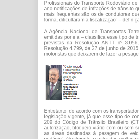
Profissionais do Transporte Rodoviário d
ano notificações de infrações de trânsito 
mais frequentes são os de condutores que
forma, dificultaram a fiscalização” – defin
A Agência Nacional de Transportes Terr
emitidas por ela – classifica esse tipo d
previstas na Resolução ANTT nº 3.056,
Resolução 4.799, de 27 de junho de 2015,
motoristas que deixarem de fazer a pesage
Entretanto, de acordo com os transportado
legislação vigente, já que esse tipo de c
209 do Código de Trânsito Brasileiro (CT
autorização, bloqueio viário com ou sem sin
as áreas destinadas à pesagem de veíc
pedágio”. Atualmente, o valor das multas 