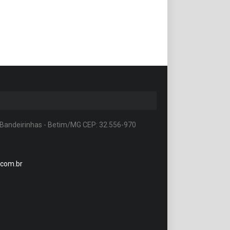
 Bandeirinhas - Betim/MG CEP: 32.556-970
.com.br