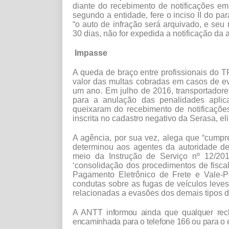
diante do recebimento de notificações em
segundo a entidade, fere o inciso II do p
“o auto de infração será arquivado, e seu 
30 dias, não for expedida a notificação da 
Impasse
A queda de braço entre profissionais do T
valor das multas cobradas em casos de e
um ano. Em julho de 2016, transportadore
para a anulação das penalidades apli
queixaram do recebimento de notificaçõe
inscrita no cadastro negativo da Serasa, el
A agência, por sua vez, alega que “cumpr
determinou aos agentes da autoridade de 
meio da Instrução de Serviço nº 12/20
‘consolidação dos procedimentos de fisc
Pagamento Eletrônico de Frete e Vale-P
condutas sobre as fugas de veículos leves
relacionadas a evasões dos demais tipos de
A ANTT informou ainda que qualquer recl
encaminhada para o telefone 166 ou para o e