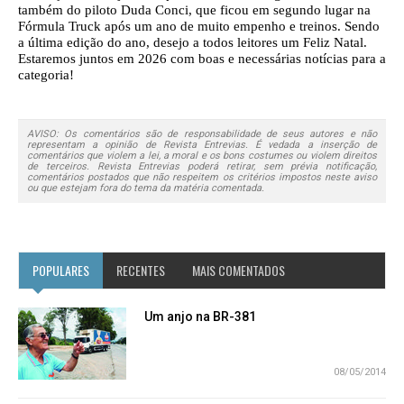
também do piloto Duda Conci, que ficou em segundo lugar na
Fórmula Truck após um ano de muito empenho e treinos. Sendo
a última edição do ano, desejo a todos leitores um Feliz Natal.
Estaremos juntos em 2026 com boas e necessárias notícias para a
categoria!
AVISO: Os comentários são de responsabilidade de seus autores e não
representam a opinião de Revista Entrevias. É vedada a inserção de
comentários que violem a lei, a moral e os bons costumes ou violem direitos
de terceiros. Revista Entrevias poderá retirar, sem prévia notificação,
comentários postados que não respeitem os critérios impostos neste aviso
ou que estejam fora do tema da matéria comentada.
POPULARES
RECENTES
MAIS COMENTADOS
Um anjo na BR-381
08/05/2014