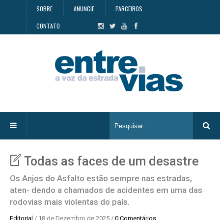
SOBRE
ANUNCIE
PARCEIROS
CONTATO
Todas as faces de um desastre
Os Anjos do Asfalto estão sempre nas estradas,
aten- dendo a chamados de acidentes em uma das
rodovias mais violentas do país.
Editorial
/ 18 de Dezembro de 2025 /
0 Comentários