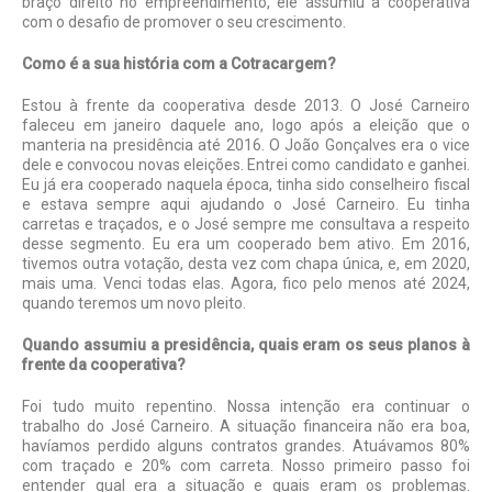
braço direito no empreendimento, ele assumiu a cooperativa
com o desafio de promover o seu crescimento.
Como é a sua história com a Cotracargem?
Estou à frente da cooperativa desde 2013. O José Carneiro
faleceu em janeiro daquele ano, logo após a eleição que o
manteria na presidência até 2016. O João Gonçalves era o vice
dele e convocou novas eleições. Entrei como candidato e ganhei.
Eu já era cooperado naquela época, tinha sido conselheiro fiscal
e estava sempre aqui ajudando o José Carneiro. Eu tinha
carretas e traçados, e o José sempre me consultava a respeito
desse segmento. Eu era um cooperado bem ativo. Em 2016,
tivemos outra votação, desta vez com chapa única, e, em 2020,
mais uma. Venci todas elas. Agora, fico pelo menos até 2024,
quando teremos um novo pleito.
Quando assumiu a presidência, quais eram os seus planos à
frente da cooperativa?
Foi tudo muito repentino. Nossa intenção era continuar o
trabalho do José Carneiro. A situação financeira não era boa,
havíamos perdido alguns contratos grandes. Atuávamos 80%
com traçado e 20% com carreta. Nosso primeiro passo foi
entender qual era a situação e quais eram os problemas.