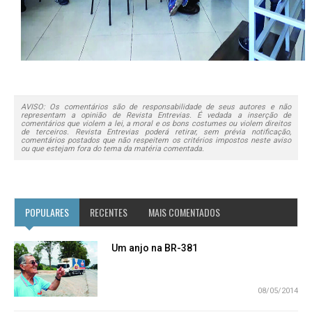
AVISO: Os comentários são de responsabilidade de seus autores e não
representam a opinião de Revista Entrevias. É vedada a inserção de
comentários que violem a lei, a moral e os bons costumes ou violem direitos
de terceiros. Revista Entrevias poderá retirar, sem prévia notificação,
comentários postados que não respeitem os critérios impostos neste aviso
ou que estejam fora do tema da matéria comentada.
POPULARES
RECENTES
MAIS COMENTADOS
Um anjo na BR-381
08/05/2014