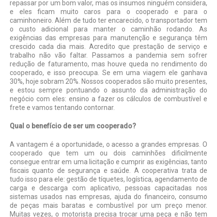
repassar por um bom valor, mas os insumos ninguém considera,
e eles ficam muito caros para o cooperado e para o
caminhoneiro. Além de tudo ter encarecido, o transportador tem
o custo adicional para manter o caminhão rodando. As
exigências das empresas para manutenção e segurança têm
crescido cada dia mais. Acredito que prestação de serviço e
trabalho não vão faltar. Passamos a pandemia sem sofrer
redução de faturamento, mas houve queda no rendimento do
cooperado, e isso preocupa. Se em uma viagem ele ganhava
30%, hoje sobram 20%. Nossos cooperados são muito presentes,
e estou sempre pontuando o assunto da administração do
negócio com eles: ensino a fazer os cálculos de combustível e
frete e vamos tentando contornar.
Qual o benefício de ser um cooperado?
A vantagem é a oportunidade, o acesso a grandes empresas. O
cooperado que tem um ou dois caminhões dificilmente
consegue entrar em uma licitação e cumprir as exigências, tanto
fiscais quanto de segurança e saúde. A cooperativa trata de
tudo isso para ele: gestão de tíquetes, logística, agendamento de
carga e descarga com aplicativo, pessoas capacitadas nos
sistemas usados nas empresas, ajuda do financeiro, consumo
de peças mais baratas e combustível por um preço menor.
Muitas vezes, o motorista precisa trocar uma peça e não tem