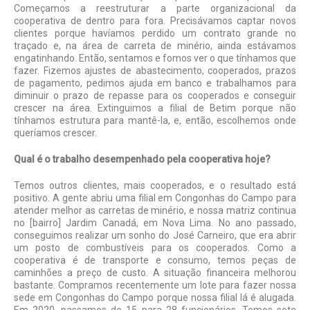
Começamos a reestruturar a parte organizacional da
cooperativa de dentro para fora. Precisávamos captar novos
clientes porque havíamos perdido um contrato grande no
traçado e, na área de carreta de minério, ainda estávamos
engatinhando. Então, sentamos e fomos ver o que tínhamos que
fazer. Fizemos ajustes de abastecimento, cooperados, prazos
de pagamento, pedimos ajuda em banco e trabalhamos para
diminuir o prazo de repasse para os cooperados e conseguir
crescer na área. Extinguimos a filial de Betim porque não
tínhamos estrutura para mantê-la, e, então, escolhemos onde
queríamos crescer.
Qual é o trabalho desempenhado pela cooperativa hoje?
Temos outros clientes, mais cooperados, e o resultado está
positivo. A gente abriu uma filial em Congonhas do Campo para
atender melhor as carretas de minério, e nossa matriz continua
no [bairro] Jardim Canadá, em Nova Lima. No ano passado,
conseguimos realizar um sonho do José Carneiro, que era abrir
um posto de combustíveis para os cooperados. Como a
cooperativa é de transporte e consumo, temos peças de
caminhões a preço de custo. A situação financeira melhorou
bastante. Compramos recentemente um lote para fazer nossa
sede em Congonhas do Campo porque nossa filial lá é alugada.
Em 2020, passamos de 15 para 28 funcionários. Temos sete