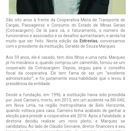
São oito anos à frente da Cooperativa Mista de Transporte de
Cargas, Passageiros e Consumo do Estado de Minas Gerais
(Cotracargem). De lá para cá, o faturamento, o número de
funcionários e associados e os desafios aumentaram, e ainda há
muito que ser feito. Nesta edição da
Entrevias
, conversamos
com o presidente da instituição, Geraldo de Souza Marques.
Aos 59 anos, ele é casado, tem dois filhos e uma neta. Marques
já foi mecânico e, quando comprou um caminhão, tornou-se um
cooperado da Cotracargem. Depois, seguiu para o conselho
fiscal da cooperativa. Ele tem fama de ser um “excelente
administrador”, e foi justamente essa habilidade que o levou à
presidência da entidade.
Desde a fundação, em 1996, a instituição havia sido presidida
por José Carneiro, morto, em 2013, em um acidente na BR-040,
em Nova Lima, na região metropolitana de Belo Horizonte,
quando voltava para casa. Carneiro tinha acabado de ganhar a
eleição para presidir a cooperativa até 2016. Após a fatalidade, a
diretoria decidiu realizar um novo pleito, e Marques se
candidatou. Ao lado de Cláudio Geovane, diretor-financeiro e seu