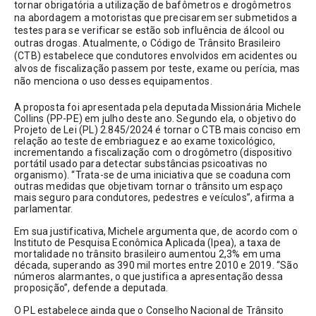
tornar obrigatória a utilização de bafômetros e drogômetros 
na abordagem a motoristas que precisarem ser submetidos a 
testes para se verificar se estão sob influência de álcool ou 
outras drogas. Atualmente, o Código de Trânsito Brasileiro 
(CTB) estabelece que condutores envolvidos em acidentes ou 
alvos de fiscalização passem por teste, exame ou perícia, mas 
não menciona o uso desses equipamentos.
A proposta foi apresentada pela deputada Missionária Michele 
Collins (PP-PE) em julho deste ano. Segundo ela, o objetivo do 
Projeto de Lei (PL) 2.845/2024 é tornar o CTB mais conciso em 
relação ao teste de embriaguez e ao exame toxicológico, 
incrementando a fiscalização com o drogômetro (dispositivo 
portátil usado para detectar substâncias psicoativas no 
organismo). “Trata-se de uma iniciativa que se coaduna com 
outras medidas que objetivam tornar o trânsito um espaço 
mais seguro para condutores, pedestres e veículos”, afirma a 
parlamentar.
Em sua justificativa, Michele argumenta que, de acordo com o 
Instituto de Pesquisa Econômica Aplicada (Ipea), a taxa de 
mortalidade no trânsito brasileiro aumentou 2,3% em uma 
década, superando as 390 mil mortes entre 2010 e 2019. “São 
números alarmantes, o que justifica a apresentação dessa 
proposição”, defende a deputada.
O PL estabelece ainda que o Conselho Nacional de Trânsito 