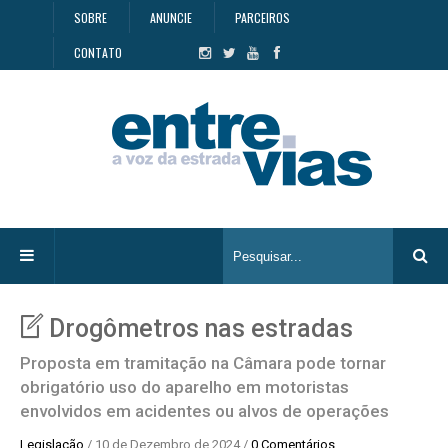
SOBRE
ANUNCIE
PARCEIROS
CONTATO
Drogômetros nas estradas
Proposta em tramitação na Câmara pode tornar
obrigatório uso do aparelho em motoristas
envolvidos em acidentes ou alvos de operações
Legislação
/ 10 de Dezembro de 2024 /
0 Comentários