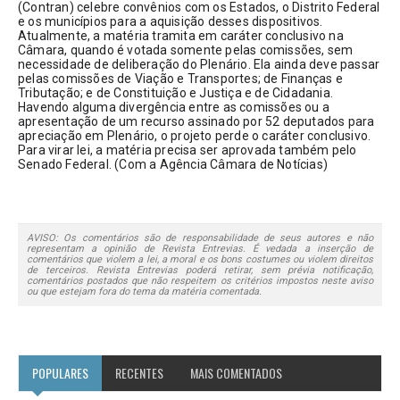
(Contran) celebre convênios com os Estados, o Distrito Federal 
e os municípios para a aquisição desses dispositivos.
Atualmente, a matéria tramita em caráter conclusivo na 
Câmara, quando é votada somente pelas comissões, sem 
necessidade de deliberação do Plenário. Ela ainda deve passar 
pelas comissões de Viação e Transportes; de Finanças e 
Tributação; e de Constituição e Justiça e de Cidadania. 
Havendo alguma divergência entre as comissões ou a 
apresentação de um recurso assinado por 52 deputados para 
apreciação em Plenário, o projeto perde o caráter conclusivo. 
Para virar lei, a matéria precisa ser aprovada também pelo 
Senado Federal. (Com a Agência Câmara de Notícias)
AVISO: Os comentários são de responsabilidade de seus autores e não
representam a opinião de Revista Entrevias. É vedada a inserção de
comentários que violem a lei, a moral e os bons costumes ou violem direitos
de terceiros. Revista Entrevias poderá retirar, sem prévia notificação,
comentários postados que não respeitem os critérios impostos neste aviso
ou que estejam fora do tema da matéria comentada.
POPULARES
RECENTES
MAIS COMENTADOS