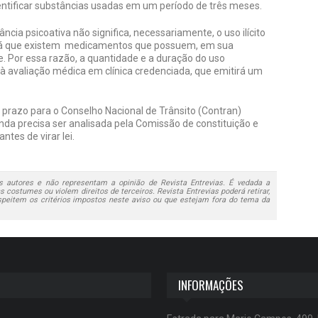
ntificar substâncias usadas em um período de três meses.
cia psicoativa não significa, necessariamente, o uso ilícito
, já que existem medicamentos que possuem, em sua
 Por essa razão, a quantidade e a duração do uso
à avaliação médica em clínica credenciada, que emitirá um
 prazo para o Conselho Nacional de Trânsito (Contran)
da precisa ser analisada pela Comissão de constituição e
ntes de virar lei.
 autores e não representam a opinião de Revista Entrevias. É vedada a
 costumes ou violem direitos de terceiros. Revista Entrevias poderá retirar,
speitem os critérios impostos neste aviso ou que estejam fora do tema da
INFORMAÇÕES