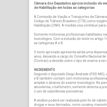
Câmara dos Deputados aprova inclusão da ver
de Habilitação em todas as categorias
A Comissão de Viação e Transportes da Câmara 
Código de Trânsito Brasileiro (CTB) como exigên
Habilitação (CNH). A medida visa contribuir para
Somente motoristas profissionais habilitados na
toxicológico. Com a inclusão do teste no artigo 
as categorias A e B.
O texto aprovado apresenta ainda uma dispensa
anos, deixando a cargo do Conselho Nacional de 
(Contran) a decisão sobre o tipo de exame a ser 
INCREMENTO
Segundo o deputado Diego Andrade (PSD-MG), au
e B também contam com motoristas profissionais,
ampliar o alcance do exame toxicológico. No par
alcoolemia, o bafômetro, somente detecta a pres
o uso de substâncias psicoativas.
A análise poderá ser realizada pelo fio de cabel
drogas e seus derivados, como cocaína, maconha,