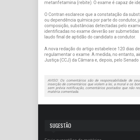
metanfetamina (rebite). O exame é capaz de ide
O Contran esclarece que a constatação da substân
ou dependência química por parte do condutor
composição, substâncias detectadas pelo exame.
identificadas no exame deverão ser submetidas 
laudo final de aptidão do candidato a condutor.
A nova redação do artigo estabelece 120 dias de
regulamentar o exame. A medida, no entanto, ain
Justiça (CCJ) da Câmara e, depois, pelo Senado a
AVISO: Os comentários são de responsabilidade de seus
inserção de comentários que violem a lei, a moral e os bons
sem prévia notificação, comentários postados que não re
matéria comentada.
SUGESTÃO