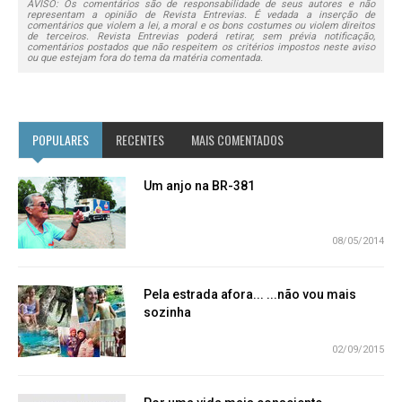
AVISO: Os comentários são de responsabilidade de seus autores e não
representam a opinião de Revista Entrevias. É vedada a inserção de
comentários que violem a lei, a moral e os bons costumes ou violem direitos
de terceiros. Revista Entrevias poderá retirar, sem prévia notificação,
comentários postados que não respeitem os critérios impostos neste aviso
ou que estejam fora do tema da matéria comentada.
POPULARES
RECENTES
MAIS COMENTADOS
Um anjo na BR-381
08/05/2014
Pela estrada afora... ...não vou mais
sozinha
02/09/2015