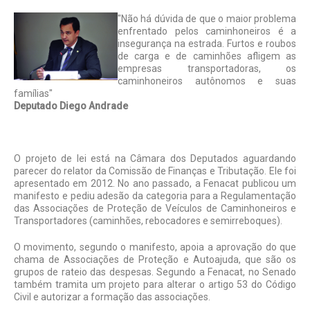
"Não há dúvida de que o maior problema
enfrentado pelos caminhoneiros é a
insegurança na estrada. Furtos e roubos
de carga e de caminhões afligem as
empresas transportadoras, os
caminhoneiros autônomos e suas
famílias"
Deputado Diego Andrade
O projeto de lei está na Câmara dos Deputados aguardando
parecer do relator da Comissão de Finanças e Tributação. Ele foi
apresentado em 2012. No ano passa­do, a Fenacat publicou um
manifesto e pediu adesão da categoria para a Regu­lamentação
das Associações de Proteção de Veículos de Caminhoneiros e
Transpor­tadores (caminhões, rebocadores e semir­reboques).
O movimento, segundo o manifesto, apoia a aprovação do que
chama de Asso­ciações de Proteção e Autoajuda, que são os
grupos de rateio das despesas. Segun­do a Fenacat, no Senado
também tramita um projeto para alterar o artigo 53 do Código
Civil e autorizar a formação das associações.