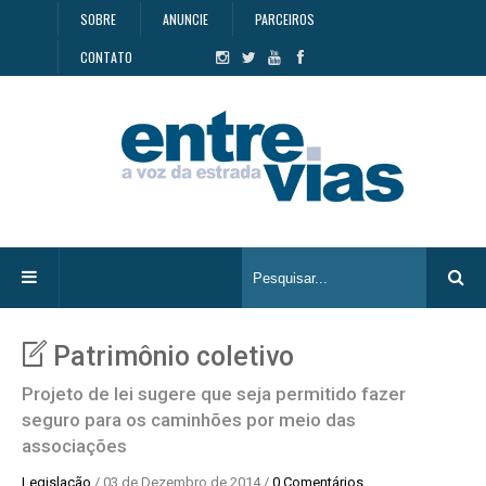
SOBRE
ANUNCIE
PARCEIROS
CONTATO
Patrimônio coletivo
Projeto de lei sugere que seja permitido fazer
seguro para os caminhões por meio das
associações
Legislação
/ 03 de Dezembro de 2014 /
0 Comentários