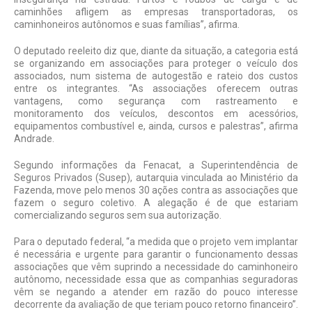
caminhões afligem as empresas transportadoras, os
caminhoneiros autônomos e suas famí­lias”, afirma.
O deputado reeleito diz que, diante da situação, a categoria está
se organi­zando em associações para proteger o veículo dos
associados, num sistema de autogestão e rateio dos custos
entre os integrantes. “As associações oferecem ou­tras
vantagens, como segurança com ras­treamento e
monitoramento dos veículos, descontos em acessórios,
equipamentos combustível e, ainda, cursos e palestras”, afirma
Andrade.
Segundo informações da Fenacat, a Superintendência de
Seguros Privados (Su­sep), autarquia vinculada ao Ministério da
Fazenda, move pelo menos 30 ações contra as associações que
fazem o seguro coleti­vo. A alegação é de que estariam
comercia­lizando seguros sem sua autorização.
Para o deputado federal, “a medida que o projeto vem implantar
é necessária e urgente para garantir o funcionamento dessas
associações que vêm suprindo a necessidade do caminhoneiro
autônomo, necessidade essa que as companhias se­guradoras
vêm se negando a atender em razão do pouco interesse
decorrente da avaliação de que teriam pouco retorno financeiro”.