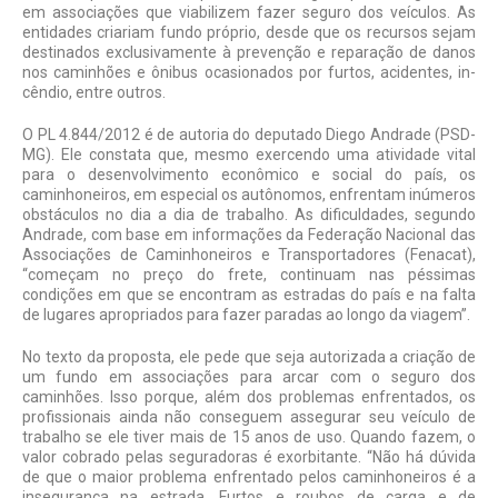
em associações que viabilizem fazer seguro dos veículos. As
entidades criariam fundo próprio, desde que os recursos sejam
destinados exclusivamente à prevenção e reparação de danos
nos caminhões e ôni­bus ocasionados por furtos, acidentes, in­
cêndio, entre outros.
O PL 4.844/2012 é de autoria do deputado Diego Andrade (PSD-
MG). Ele constata que, mesmo exercendo uma ati­vidade vital
para o desenvolvimento eco­nômico e social do país, os
caminhoneiros, em especial os autônomos, enfrentam inúmeros
obstáculos no dia a dia de tra­balho. As dificuldades, segundo
Andrade, com base em informações da Federação Nacional das
Associações de Caminho­neiros e Transportadores (Fenacat),
“co­meçam no preço do frete, continuam nas péssimas
condições em que se encontram as estradas do país e na falta
de lugares apropriados para fazer paradas ao longo da viagem”.
No texto da proposta, ele pede que seja autorizada a criação de
um fundo em associações para arcar com o seguro dos
caminhões. Isso porque, além dos proble­mas enfrentados, os
profissionais ainda não conseguem assegurar seu veículo de
trabalho se ele tiver mais de 15 anos de uso. Quando fazem, o
valor cobrado pelas seguradoras é exorbitante. “Não há dúvida
de que o maior problema enfrentado pelos caminhoneiros é a
insegurança na estrada. Furtos e roubos de carga e de