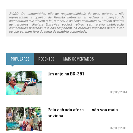
AVISO: Os comentários são de responsabilidade de seus autores e não
representam a opinião de Revista Entrevias. É vedada a inserção de
comentários que violem a lei, a moral e os bons costumes ou violem direitos
de terceiros. Revista Entrevias poderá retirar, sem prévia notificação,
comentários postados que não respeitem os critérios impostos neste aviso
ou que estejam fora do tema da matéria comentada.
POPULARES
RECENTES
MAIS COMENTADOS
Um anjo na BR-381
08/05/2014
Pela estrada afora... ...não vou mais
sozinha
02/09/2015