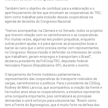
Também tem o objetivo de contribuir para a elaboração e o
aperfeiçoamento de leis que envolvam as cooperativas do TRC,
bem como trabalhar pela inclusão dessas cooperativas na
agenda de decisões do Congresso Nacional.
“Vamos acompanhar, na Câmara e no Senado, todos os projetos
que tiverem relação com os caminhoneiros e as cooperativas.
Por muitas vezes, algumas leis podem prejudicar, enquanto
outras podem ajudar, e é para aprovar as proposições boas e
barrar as ruins que o setor precisa contar com representantes
no Congresso. Nossa missão é defender os interesses de vocês
que trabalham, geram empregos e transportam o Brasil”,
declarou presidente da FreCoopTRC, deputado federal
Herculano Passos (Republicanos-SP), durante o evento.
O lançamento da frente mobilizou parlamentares,
representantes das cooperativas do transporte rodoviário de
cargas, caminhoneiros e políticos. Para o presidente da C2Glog,
Rodney de Melo Larocca, que acompanhou a criação da frente e
há muitos anos atua no cooperativismo, a iniciativa representa
uma conquista importante, pois centralizará as principais
demandas e unirá esforços para solucioná-las. “Assim como
tem a Frente do Agronegócio, que é muito forte na defesa dos