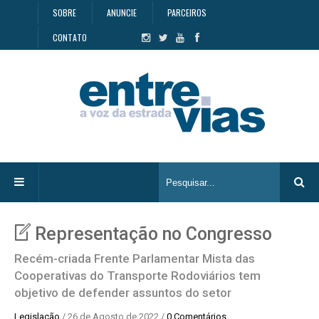
SOBRE
ANUNCIE
PARCEIROS
CONTATO
Representação no Congresso
Recém-criada Frente Parlamentar Mista das
Cooperativas do Transporte Rodoviários tem
objetivo de defender assuntos do setor
Legislação
/ 26 de Agosto de 2022 /
0 Comentários