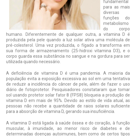
fundamental
para as mais
diversas
funções do
metabolismo
do corpo
humano. Diferentemente de qualquer outra, a vitamina D é
produzida pela pele quando a luz solar ativa uma molécula de
pré-colesterol. Uma vez produzida, o fígado a transforma em
sua forma de armazenamento (25-hidroxi vitamina D3), e o
corpo guarda essa substância no sangue e na gordura para ser
utilizada quando necessário.
A deficiência de vitamina D é uma pandemia. A maioria da
população evita a exposição excessiva ao sol em uma tentativa
de reduzir a incidência do câncer de pele, além de fazer o uso
diário de fotoprotetor. Pesquisadores constataram que tomar
sol usando protetor solar fator 8 (FPS8) bloqueia a produção de
vitamina D em mais de 95%. Devido ao estilo de vida atual, as
pessoas não recebe a quantidade de raios solares suficiente
para a absorção de vitamina D, gerando sua insuficiência.
A vitamina D está ligada à saúde óssea e do coração, à função
muscular, à imunidade, ao menor risco de diabetes e de
determinadas doenças autoimunes, bem como de certos tipos