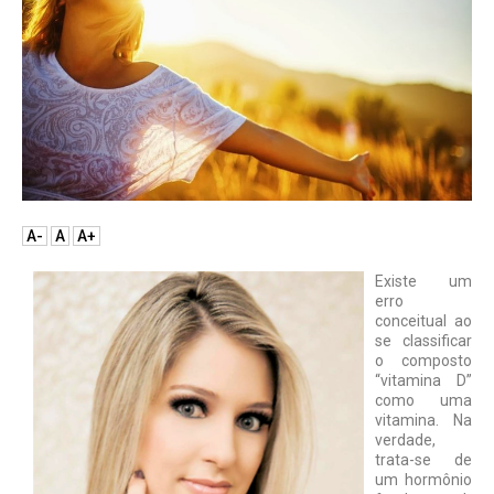
A-
A
A+
Existe um
erro
conceitual ao
se classificar
o composto
“vitamina D”
como uma
vitamina. Na
verdade,
trata-se de
um hormônio