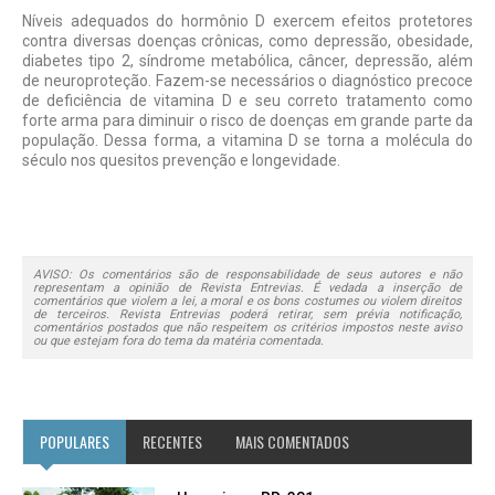
Níveis adequados do hormônio D exercem efeitos protetores
contra diversas doenças crônicas, como depressão, obesidade,
diabetes tipo 2, síndrome metabólica, câncer, depressão, além
de neuroproteção. Fazem-se necessários o diagnóstico precoce
de deficiência de vitamina D e seu correto tratamento como
forte arma para diminuir o risco de doenças em grande parte da
população. Dessa forma, a vitamina D se torna a molécula do
século nos quesitos prevenção e longevidade.
AVISO: Os comentários são de responsabilidade de seus autores e não
representam a opinião de Revista Entrevias. É vedada a inserção de
comentários que violem a lei, a moral e os bons costumes ou violem direitos
de terceiros. Revista Entrevias poderá retirar, sem prévia notificação,
comentários postados que não respeitem os critérios impostos neste aviso
ou que estejam fora do tema da matéria comentada.
POPULARES
RECENTES
MAIS COMENTADOS