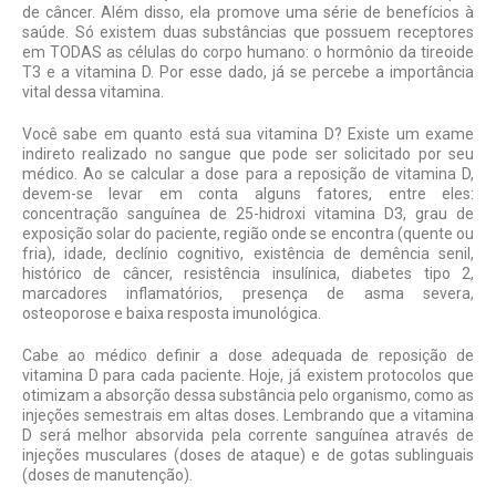
de câncer. Além disso, ela promove uma série de benefícios à
saúde. Só existem duas substâncias que possuem receptores
em TODAS as células do corpo humano: o hormônio da tireoide
T3 e a vitamina D. Por esse dado, já se percebe a importância
vital dessa vitamina.
Você sabe em quanto está sua vitamina D? Existe um exame
indireto realizado no sangue que pode ser solicitado por seu
médico. Ao se calcular a dose para a reposição de vitamina D,
devem-se levar em conta alguns fatores, entre eles:
concentração sanguínea de 25-hidroxi vitamina D3, grau de
exposição solar do paciente, região onde se encontra (quente ou
fria), idade, declínio cognitivo, existência de demência senil,
histórico de câncer, resistência insulínica, diabetes tipo 2,
marcadores inflamatórios, presença de asma severa,
osteoporose e baixa resposta imunológica.
Cabe ao médico definir a dose adequada de reposição de
vitamina D para cada paciente. Hoje, já existem protocolos que
otimizam a absorção dessa substância pelo organismo, como as
injeções semestrais em altas doses. Lembrando que a vitamina
D será melhor absorvida pela corrente sanguínea através de
injeções musculares (doses de ataque) e de gotas sublinguais
(doses de manutenção).