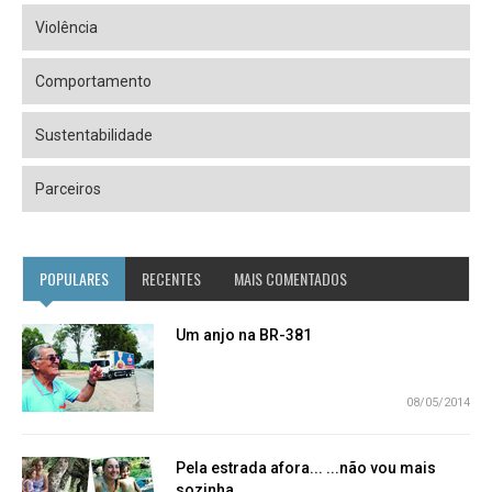
Violência
Comportamento
Sustentabilidade
Parceiros
POPULARES
RECENTES
MAIS COMENTADOS
Um anjo na BR-381
08/05/2014
Pela estrada afora... ...não vou mais
sozinha