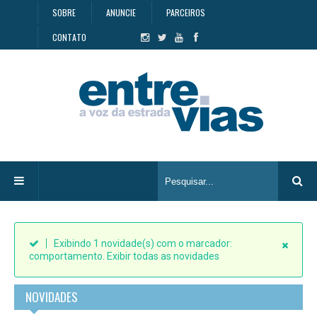
SOBRE
ANUNCIE
PARCEIROS
CONTATO
Exibindo 1 novidade(s) com o marcador:
comportamento
.
Exibir todas as novidades
NOVIDADES