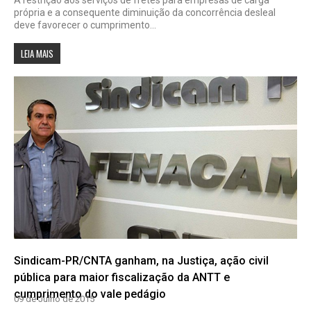
própria e a consequente diminuição da concorrência desleal
deve favorecer o cumprimento...
LEIA MAIS
Sindicam-PR/CNTA ganham, na Justiça, ação civil
pública para maior fiscalização da ANTT e
cumprimento do vale pedágio
09 de Julho de 2015