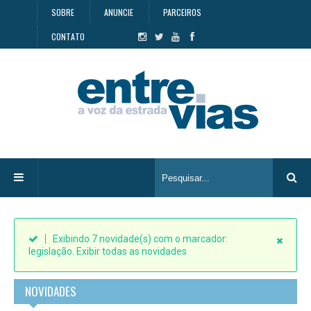
SOBRE
ANUNCIE
PARCEIROS
CONTATO
Exibindo 7 novidade(s) com o marcador:
legislação
.
Exibir todas as novidades
NOVIDADES