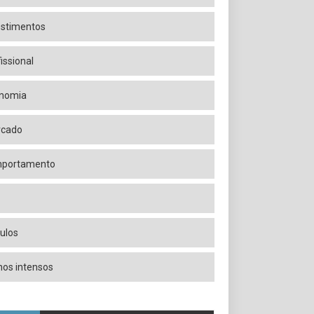
estimentos
issional
nomia
cado
portamento
culos
inos intensos