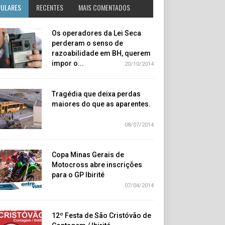
PULARES
RECENTES
MAIS COMENTADOS
Os operadores da Lei Seca
perderam o senso de
razoabilidade em BH, querem
impor o...
20/10/2014
Tragédia que deixa perdas
maiores do que as aparentes.
08/07/2014
Copa Minas Gerais de
Motocross abre inscrições
para o GP Ibirité
07/04/2014
12º Festa de São Cristóvão de