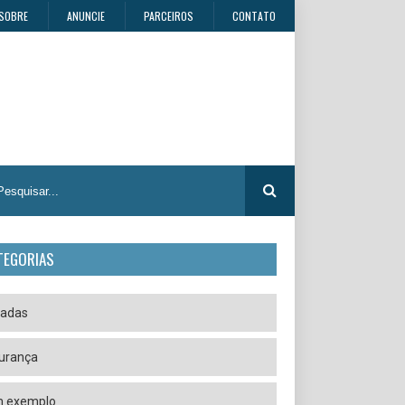
SOBRE
ANUNCIE
PARCEIROS
CONTATO
TEGORIAS
radas
urança
 exemplo