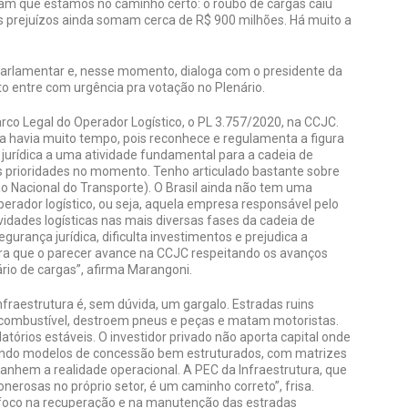
am que estamos no caminho certo: o roubo de cargas caiu
s prejuízos ainda somam cerca de R$ 900 milhões. Há muito a
 parlamentar e, nesse momento, dialoga com o presidente da
o entre com urgência pra votação no Plenário.
o Legal do Operador Logístico, o PL 3.757/2020, na CCJC.
va havia muito tempo, pois reconhece e regulamenta a figura
 jurídica a uma atividade fundamental para a cadeia de
s prioridades no momento. Tenho articulado bastante sobre
Nacional do Transporte). O Brasil ainda não tem uma
perador logístico, ou seja, aquela empresa responsável pelo
idades logísticas nas mais diversas fases da cadeia de
urança jurídica, dificulta investimentos e prejudica a
para que o parecer avance na CCJC respeitando os avanços
rio de cargas”, afirma Marangoni.
infraestrutura é, sem dúvida, um gargalo. Estradas ruins
combustível, destroem pneus e peças e matam motoristas.
atórios estáveis. O investidor privado não aporta capital onde
fendo modelos de concessão bem estruturados, com matrizes
panhem a realidade operacional. A PEC da Infraestrutura, que
nerosas no próprio setor, é um caminho correto”, frisa.
m foco na recuperação e na manutenção das estradas