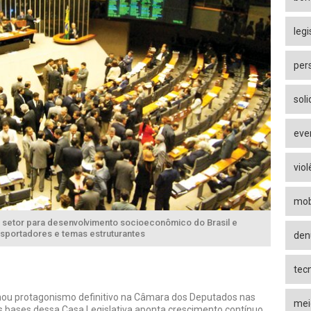
leg
per
sol
eve
viol
mob
etor para desenvolvimento socioeconômico do Brasil e
sportadores e temas estruturantes
den
tec
nhou protagonismo definitivo na Câmara dos Deputados nas
mei
as bases dessa Casa Legislativa aponta crescimento contínuo