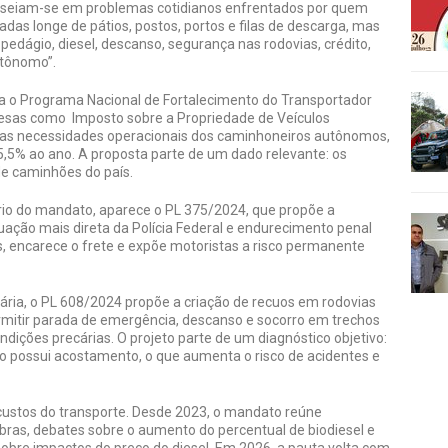
baseiam-se em problemas cotidianos enfrentados por quem
adas longe de pátios, postos, portos e filas de descarga, mas
 pedágio, diesel, descanso, segurança nas rodovias, crédito,
utônomo”.
ia o Programa Nacional de Fortalecimento do Transportador
esas como Imposto sobre a Propriedade de Veículos
ras necessidades operacionais dos caminhoneiros autônomos,
5,5% ao ano. A proposta parte de um dado relevante: os
e caminhões do país.
tário do mandato, aparece o PL 375/2024, que propõe a
uação mais direta da Polícia Federal e endurecimento penal
os, encarece o frete e expõe motoristas a risco permanente
ária, o PL 608/2024 propõe a criação de recuos em rodovias
mitir parada de emergência, descanso e socorro em trechos
dições precárias. O projeto parte de um diagnóstico objetivo:
o possui acostamento, o que aumenta o risco de acidentes e
 custos do transporte. Desde 2023, o mandato reúne
bras, debates sobre o aumento do percentual de biodiesel e
obre impactos do preço do diesel. Em 2026, a pauta volta com