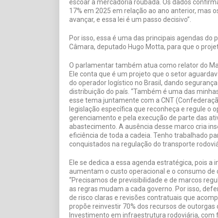
escoar a mercadoria roubada. Os dados confirm
17% em 2025 em relação ao ano anterior, mas o
avançar, e essa lei é um passo decisivo”.
Por isso, essa é uma das principais agendas do
Câmara, deputado Hugo Motta, para que o projet
O parlamentar também atua como relator do Marc
Ele conta que é um projeto que o setor aguarda
do operador logístico no Brasil, dando segurança
distribuição do país. “Também é uma das minha
esse tema juntamente com a CNT (Confederação 
legislação específica que reconheça e regule o o
gerenciamento e pela execução de parte das ativ
abastecimento. A ausência desse marco cria inseg
eficiência de toda a cadeia. Tenho trabalhado 
conquistados na regulação do transporte rodoviá
Ele se dedica a essa agenda estratégica, pois a 
aumentam o custo operacional e o consumo de 
“Precisamos de previsibilidade e de marcos regul
as regras mudam a cada governo. Por isso, de
de risco claras e revisões contratuais que acom
propõe reinvestir 70% dos recursos de outorgas o
Investimento em infraestrutura rodoviária, co