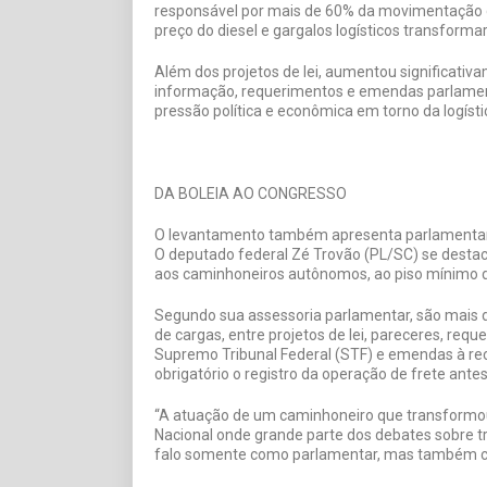
responsável por mais de 60% da movimentação de
preço do diesel e gargalos logísticos transfor
Além dos projetos de lei, aumentou significativ
informação, requerimentos e emendas parlamen
pressão política e econômica em torno da logístic
DA BOLEIA AO CONGRESSO
O levantamento também apresenta parlamentare
O deputado federal Zé Trovão (PL/SC) se desta
aos caminhoneiros autônomos, ao piso mínimo d
Segundo sua assessoria parlamentar, são mais de
de cargas, entre projetos de lei, pareceres, req
Supremo Tribunal Federal (STF) e emendas à re
obrigatório o registro da operação de frete antes
“A atuação de um caminhoneiro que transformou
Nacional onde grande parte dos debates sobre t
falo somente como parlamentar, mas também co