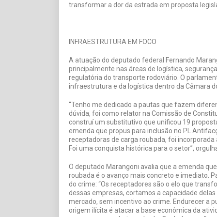
transformar a dor da estrada em proposta legisl
INFRAESTRUTURA EM FOCO
A atuação do deputado federal Fernando Maran
principalmente nas áreas de logística, seguranç
regulatória do transporte rodoviário. O parlame
infraestrutura e da logística dentro da Câmara 
“Tenho me dedicado a pautas que fazem diferenç
dúvida, foi como relator na Comissão de Constit
construí um substitutivo que unificou 19 propost
emenda que propus para inclusão no PL Antifac
receptadoras de carga roubada, foi incorporada 
Foi uma conquista histórica para o setor”, orgul
O deputado Marangoni avalia que a emenda que 
roubada é o avanço mais concreto e imediato. Pa
do crime: “Os receptadores são o elo que trans
dessas empresas, cortamos a capacidade delas de
mercado, sem incentivo ao crime. Endurecer a p
origem ilícita é atacar a base econômica da at