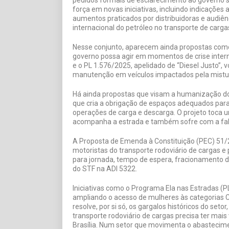
força em novas iniciativas, incluindo indicações
aumentos praticados por distribuidoras e audiênc
internacional do petróleo no transporte de car
Nesse conjunto, aparecem ainda propostas como
governo possa agir em momentos de crise intern
e o PL 1.576/2025, apelidado de “Diesel Justo”,
manutenção em veículos impactados pela mistura
Há ainda propostas que visam a humanização do 
que cria a obrigação de espaços adequados par
operações de carga e descarga. O projeto toca 
acompanha a estrada e também sofre com a fal
A Proposta de Emenda à Constituição (PEC) 51/2
motoristas do transporte rodoviário de cargas e
para jornada, tempo de espera, fracionamento d
do STF na ADI 5322.
Iniciativas como o Programa Ela nas Estradas 
ampliando o acesso de mulheres às categorias C
resolve, por si só, os gargalos históricos do set
transporte rodoviário de cargas precisa ter mai
Brasília. Num setor que movimenta o abasteciment