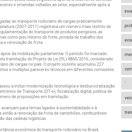
areceres e emendas voltados ao setor, especialmente após a
inv
gadas ao transporte rodoviário de cargas praticamente
prof
egislatura (2007-2011) registrava um número mais restrito de
egulamentação do transporte de produtos perigosos, as
mas como piso mínimo do frete, jornada de trabalho dos
eco
ica e renovação de frota.
o ápice da mobilização parlamentar. O período foi marcado
mer
ela tramitação do Projeto de Lei (PL) 4860/2016, considerado
viário de cargas no país. O projeto sozinho acumulou 227
com
os e múltiplos pareceres técnicos em diferentes comissões
´
 passou a incluir modernização tecnológica e desburocratização
rônico de Transporte (DT-e), fiscalização digital, política de
número de proposições em tramitação.
veí
s avançam para temas ligados à sustentabilidade e à
tre
tos estão a renovação da frota de caminhões, combustíveis
o das cadeias logísticas.
ância econômica do transporte rodoviário no Brasil,