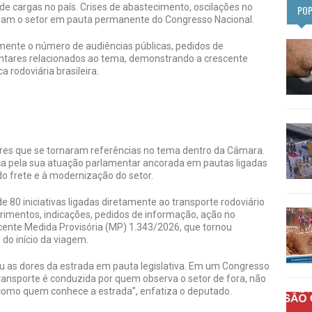
 cargas no país. Crises de abastecimento, oscilações no
PO
maram o setor em pauta permanente do Congresso Nacional.
amente o número de audiências públicas, pedidos de
tares relacionados ao tema, demonstrando a crescente
a rodoviária brasileira.
s que se tornaram referências no tema dentro da Câmara.
ca pela sua atuação parlamentar ancorada em pautas ligadas
o frete e à modernização do setor.
 80 iniciativas ligadas diretamente ao transporte rodoviário
uerimentos, indicações, pedidos de informação, ação no
cente Medida Provisória (MP) 1.343/2026, que tornou
 do início da viagem.
 as dores da estrada em pauta legislativa. Em um Congresso
ransporte é conduzida por quem observa o setor de fora, não
mo quem conhece a estrada”, enfatiza o deputado.