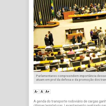
Parlamentares compreendem importância desse s
atuam em prol da defesa e da promoção dos tran
A-
A
A+
A genda do transporte rodoviário de cargas ga
últimas legislaturas. Levantamento realizado n