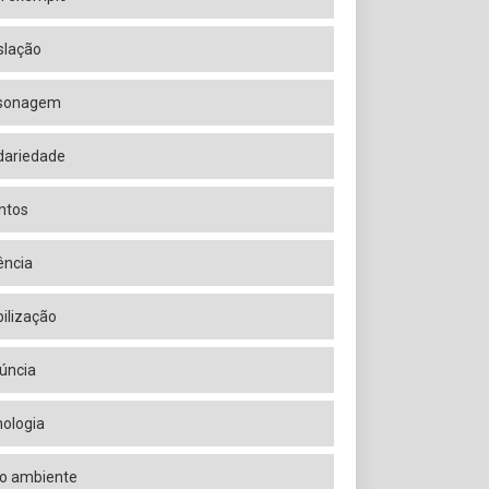
islação
sonagem
idariedade
ntos
ência
ilização
úncia
nologia
o ambiente