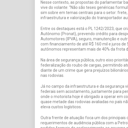
Nesse contexto, as propostas do parlamentar 
vive do volante: “Não são teses genéricas formul
sim sobre em temas centrais para o setor: frete,
infraestrutura e valorização do transportador a
Entre os destaques está o PL 1242/2023, que cr
Autônomo (Pronat), prevendo crédito para desp
Automotores (IPVA), seguro, manutenção e out
com financiamento de até R$ 160 mil e juros de 
autônomos representam mais de 40% da frota d
Na área de segurança pública, outro eixo priori
federalização do roubo de cargas, permitindo at
diante de um crime que gera prejuízos bilionári
nas rodovias.
Já no campo da infraestrutura e da segurança vi
federais sem acostamento, justamente para per
onde o motorista hoje é obrigado a operar em con
quase metade das rodovias avaliadas no país nã
eleva custos logísticos.
Outra frente de atuação foca um dos principais
requerimentos de audiência pública com a Petro
pedidos formais de esclarecimento ao governo s