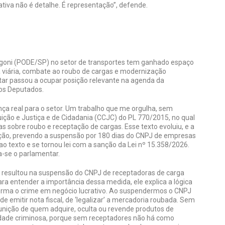
ativa não é detalhe. É representação”, defende.
goni (PODE/SP) no setor de transportes tem ganhado espaço
a viária, combate ao roubo de cargas e modernização
ntar passou a ocupar posição relevante na agenda da
dos Deputados.
a real para o setor. Um trabalho que me orgulha, sem
uição e Justiça e de Cidadania (CCJC) do PL 770/2015, no qual
as sobre roubo e receptação de cargas. Esse texto evoluiu, e a
ção, prevendo a suspensão por 180 dias do CNPJ de empresas
ao texto e se tornou lei com a sanção da Lei nº 15.358/2026.
ha-se o parlamentar.
resultou na suspensão do CNPJ de receptadoras de carga
ra entender a importância dessa medida, ele explica a lógica
forma o crime em negócio lucrativo. Ao suspendermos o CNPJ
 emitir nota fiscal, de ‘legalizar’ a mercadoria roubada. Sem
unição de quem adquire, oculta ou revende produtos de
ividade criminosa, porque sem receptadores não há como