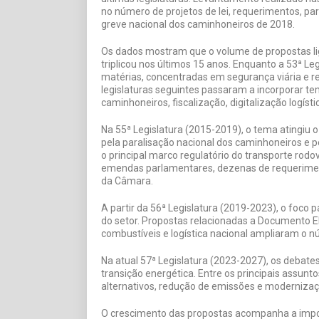
no número de projetos de lei, requerimentos, p
greve nacional dos caminhoneiros de 2018.
Os dados mostram que o volume de propostas li
triplicou nos últimos 15 anos. Enquanto a 53ª L
matérias, concentradas em segurança viária e r
legislaturas seguintes passaram a incorporar te
caminhoneiros, fiscalização, digitalização logíst
Na 55ª Legislatura (2015-2019), o tema atingiu 
pela paralisação nacional dos caminhoneiros e p
o principal marco regulatório do transporte rodo
emendas parlamentares, dezenas de requeriment
da Câmara.
A partir da 56ª Legislatura (2019-2023), o foco
do setor. Propostas relacionadas a Documento Elet
combustíveis e logística nacional ampliaram o 
Na atual 57ª Legislatura (2023-2027), os debate
transição energética. Entre os principais assun
alternativos, redução de emissões e modernizaçã
O crescimento das propostas acompanha a import