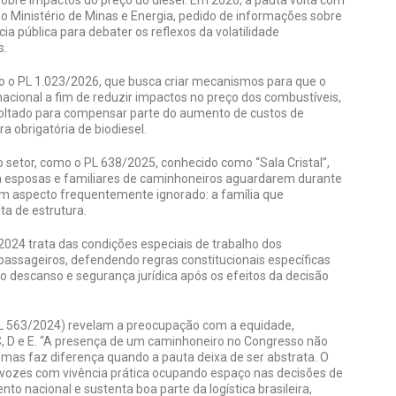
 ao Ministério de Minas e Energia, pedido de informações sobre
ia pública para debater os reflexos da volatilidade
gas.
 o PL 1.023/2026, que busca criar mecanismos para que o
acional a fim de reduzir impactos no preço dos combustíveis,
 voltado para compensar parte do aumento de custos de
 obrigatória de biodiesel.
setor, como o PL 638/2025, conhecido como “Sala Cristal”,
a esposas e familiares de caminhoneiros aguardarem durante
um aspecto frequentemente ignorado: a família que
ta de estrutura.
024 trata das condições especiais de trabalho dos
 passageiros, defendendo regras constitucionais específicas
o descanso e segurança jurídica após os efeitos da decisão
(PL 563/2024) revelam a preocupação com a equidade,
, D e E. “A presença de um caminhoneiro no Congresso não
or, mas faz diferença quando a pauta deixa de ser abstrata. O
s vozes com vivência prática ocupando espaço nas decisões de
o nacional e sustenta boa parte da logística brasileira,